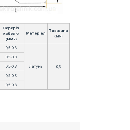
Переріз
Товщина
М
атеріал
кабелю
(м
м)
(мм2)
0
,5-0,8
0
,5-0,8
0
,5-0,8
Латунь
0,3
0
,5-0,8
0
,5-0,8