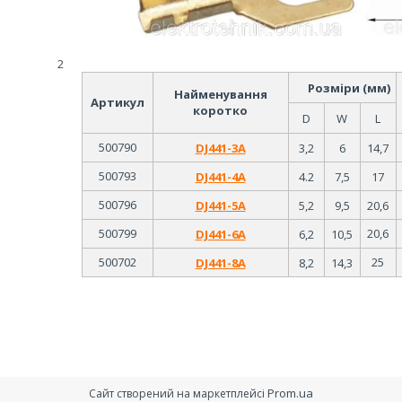
2
Розміри (мм)
Найменування
Артикул
коротко
D
W
L
500790
DJ441-3А
3,2
6
14,7
500793
DJ441-4А
4.2
7,5
17
500796
DJ441-5А
5,2
9,5
20,6
500799
20,6
DJ441-6А
6,2
10,5
500702
25
DJ441-8А
8,2
14,3
Prom.ua
Сайт створений на маркетплейсі