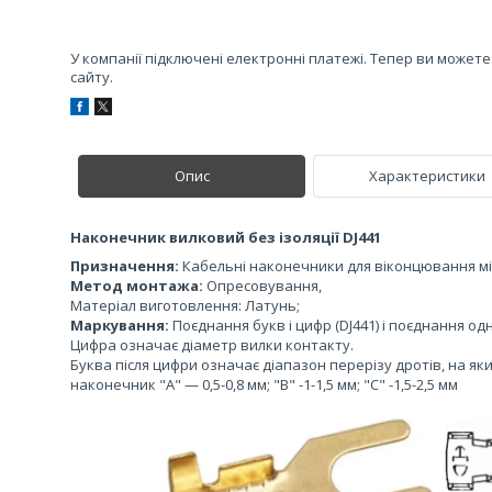
У компанії підключені електронні платежі. Тепер ви может
сайту.
Опис
Характеристики
Наконечник вилковий без ізоляції DJ441
Призначення:
Кабельні наконечники для віконцювання мід
Метод монтажа:
Опресовування,
Матеріал виготовлення: Латунь;
Маркування:
Поєднання букв і цифр (DJ441) і поєднання одн
Цифра означає діаметр вилки контакту.
Буква після цифри означає діапазон перерізу дротів, на 
наконечник "А" — 0,5-0,8 мм; "В" -1-1,5 мм; "С" -1,5-2,5 мм