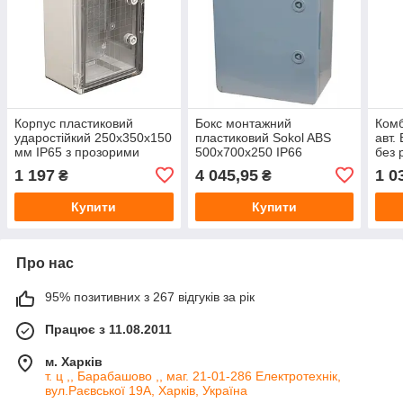
Корпус пластиковий
Бокс монтажний
Комб
ударостійкий 250x350x150
пластиковий Sokol ABS
авт.
мм IP65 з прозорими
500x700x250 IP66
без 
дверцятами, електрощит
6000
1 197
4 045,95
1 0
₴
₴
герметичний зовнішній
Купити
Купити
Про нас
95% позитивних з 267 відгуків за рік
Працює з 11.08.2011
м. Харків
т. ц ,, Барабашово ,, маг. 21-01-286 Електротехнік,
вул.Раєвської 19А, Харків, Україна