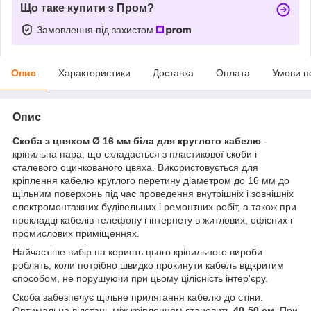
Що таке купити з Пром?
Замовлення під захистом
Опис
Характеристики
Доставка
Оплата
Умови п
Опис
Скоба з цвяхом Ø 16 мм біла для круглого кабелю
-
кріпильна пара, що складається з пластикової скоби і
сталевого оцинкованого цвяха. Використовується для
кріплення кабелю круглого перетину діаметром до 16 мм до
щільним поверхонь під час проведення внутрішніх і зовнішніх
електромонтажних будівельних і ремонтних робіт, а також при
прокладці кабелів телефону і інтернету в житлових, офісних і
промислових приміщеннях.
Найчастіше вибір на користь цього кріпильного вироби
роблять, коли потрібно швидко прокинути кабель відкритим
способом, не порушуючи при цьому цілісність інтер'єру.
Скоба забезпечує щільне прилягання кабелю до стіни.
Оптимальна відстань між кріпленням становить
40-50 см.
При