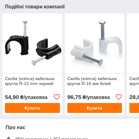
Подібні товари компанії
Скоба (кліпса) кабельна
Скоба (кліпса) кабельна
Скоб
кругла R-12 mm чорний
кругла R-16 мм білий
круг
54,90
96,75
28,
₴/упаковка
₴/упаковка
Купити
Купити
Про нас
95% позитивних з 267 відгуків за рік