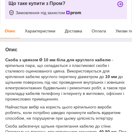
Що таке купити з Пром?
Замовлення під захистом
Опис
Характеристики
Доставка
Оплата
Умови п
Опис
Скоба з цвяхом Ø 10 мм біла для круглого кабелю
-
кріпильна пара, що складається з пластикової скоби і
сталевого оцинкованого цвяха. Використовується для
кріплення кабелю круглого перетину діаметром до
10 мм
до
щільним поверхонь під час проведення внутрішніх і зовнішніх
електромонтажних будівельних і ремонтних робіт, а також при
прокладці кабелів телефону і інтернету в житлових, офісних і
промислових приміщеннях.
Найчастіше вибір на користь цього кріпильного вироби
роблять, коли потрібно швидко прокинути кабель відкритим
способом, не порушуючи при цьому цілісність інтер'єру.
Скоба забезпечує щільне прилягання кабелю до стіни.
Оптимальна відстань між кріпленням становить
40-50 см
. При