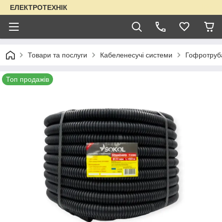
ЕЛЕКТРОТЕХНІК
Товари та послуги
Кабеленесучі системи
Гофротруба
Топ продажів