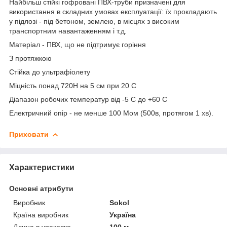
Найбільш стійкі гофровані ПВХ-труби призначені для
використання в складних умовах експлуатації: їх прокладають
у підлозі - під бетоном, землею, в місцях з високим
транспортним навантаженням і т.д.
Матеріал - ПВХ, що не підтримує горіння
З протяжкою
Стійка до ультрафіолету
Міцність понад 720Н на 5 см при 20 С
Діапазон робочих температур від -5 С до +60 С
Електричний опір - не менше 100 Мом (500в, протягом 1 хв).
Приховати
Характеристики
Основні атрибути
Виробник
Sokol
Країна виробник
Україна
Длина в упаковке
100 м