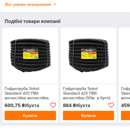
Всі умови повернення
Подібні товари компанії
Гофротруба Sokol
Гофротруба Sokol
Гофр
Standard d20 ПВХ
Standard d25 ПВХ
Stan
вогнестійка вогнестійка
вогнестійка (50м. в бухті)
вогн
(50м. в бухті)
гофр
600,75
864
459
₴/бухта
₴/бухта
Купити
Купити