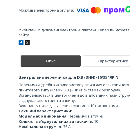
У компанії підключені електронні платежі. Тепер ви может
сайту.
Опис
Характеристики
Центральна перемичка для JXB (ЗНИ) -16/35 10PIN
Перемички (гребінки) використовуються для електричного 
гвинтового типу (клеми JXB (ЗНИ) в системах розподілу.
Встановлюються в центрі клеми до відповідних пази стру
з'єднувального гвинта в шину.
Виконані у вигляді сталевих пластин з 10 висновками.
Технічні характеристики:
Модель або виконання:
Перемичка втичні
Кількість з'єднувальних затискачів:
10
Номінальна струм In:
76 А