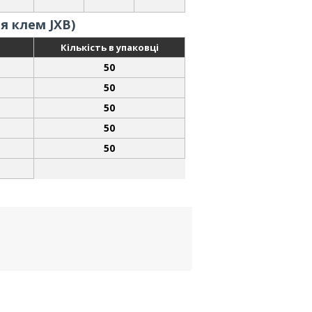
я клем JXB)
Кількість в упаковці
50
50
50
50
50