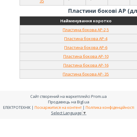
35
Пластини бокові АР (дл
Найменування коротко
Пластина бокова AP-2,5
Пластина бокова AP-4
Пластина бокова AP-6
Пластина бокова AP-10
Пластина бокова AP-16
Пластина бокова AP- 35
Prom.ua
Сайт створений на маркетплейсі
Продавець на Bigl.ua
ЕЛЕКТРОТЕХНІК |
Поскаржитися на контент
|
Політика конфіденційності
Select Language
▼