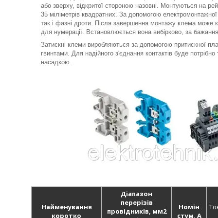
або зверху, відкритої стороною назовні. Монтуються на ре
35 міліметрів квадратних. За допомогою електромонтажної 
так і фазні дроти. Після завершення монтажу клема може
для нумерації. Встановлюється вона вибірково, за бажанн
Затискні клеми виробляються за допомогою притискної план
гвинтами. Для надійного з'єднання контактів буде потрібно 
насадкою.
Діапазон
перерізів
Найменування
Номін
То
провідників, мм2
коротко
стум, А