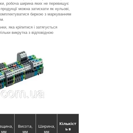
йки, робоча ширина яких не перевищує
продукції можна затискати як нульові,
 комплектуватися биркою з маркуванням
ям.
ки, яка кріпитися і затягується
тільки викрутка з відповідною
Кількіст
вщина,
Висота,
Ширина,
ь в
мм
мм
мм