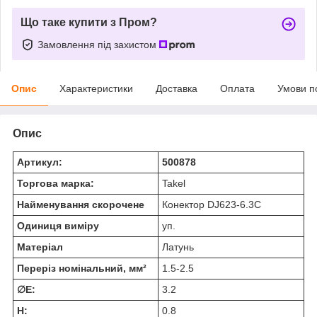
Що таке купити з Пром?
Замовлення під захистом
Опис
Характеристики
Доставка
Оплата
Умови п
Опис
Артикул:
500878
Торгова марка:
Takel
Найменування скорочене
Конектор DJ623-6.3C
Одиниця виміру
уп.
Матеріал
Латунь
Переріз номінальний, мм²
1.5-2.5
∅E:
3.2
H:
0.8