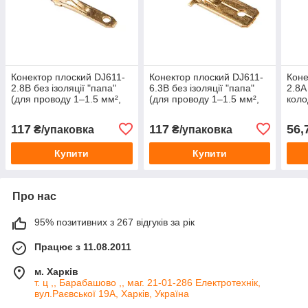
Конектор плоский DJ611-
Конектор плоский DJ611-
Коне
2.8B без ізоляції "папа"
6.3B без ізоляції "папа"
2.8A
(для проводу 1–1.5 мм²,
(для проводу 1–1.5 мм²,
коло
2.8 мм) латунний
6.3 мм) латунний
мм² 
мм) 
117
117
56,
₴/упаковка
₴/упаковка
Купити
Купити
Про нас
95% позитивних з 267 відгуків за рік
Працює з 11.08.2011
м. Харків
т. ц ,, Барабашово ,, маг. 21-01-286 Електротехнік,
вул.Раєвської 19А, Харків, Україна