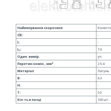
Найменування скорочене
Конектор
∅E:
-
L:
-
L₁:
7.6
Один. вимір.
уп.
Перетин номін., мм²
2.5-4
Матеріал
Латунь
В:
6.3
H:
-
T:
0.5
Кіл-ть в пачці
100 шт.