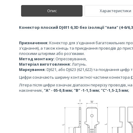
Опис
Характеристики
Конектор плоский DJ611 6,3D без ізоляції "папа" (4-6/6,3
Призначення:
Конектор для з'єднання багатожильних про
з'єднання), а також кінець та приєднання проводів до прист
плоскими штирями або роз'ємами.
Метод монтажу:
Опресовування,
Матеріал виготовлення:
Латунь.
Маркування:
DJ621, або DJ623 (621,622) та поєднання цифр т
Цифри означають ширину контактної частини конектора
(
Літера після цифри означає діапазон перерізу проводів, 
наконечник,
"А" - 05-0,8 мм; "В" -1-1,5 мм; "С"-1,5-2,5 мм;