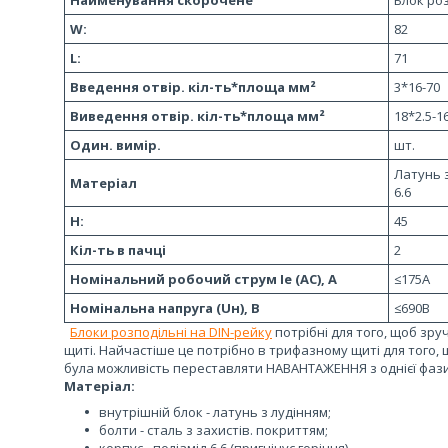
Найменування скорочене
Блок ро
W:
82
L:
71
Введення отвір. кіл-ть*площа мм²
3*16-70
Виведення отвір. кіл-ть*площа мм²
18*2.5-1
Один. вимір.
шт.
Латунь з
Матеріал
6.6
H:
45
Кіл-ть в пачці
2
Номінальний робочий струм Ie (AC), А
≤175А
Номінальна напруга (Uн), В
≤690В
Блоки розподільні на DIN-рейку
потрібні для того, щоб зр
щиті. Найчастіше це потрібно в трифазному щиті для того,
була можливість переставляти НАВАНТАЖЕННЯ з однієї фази
Матеріал:
внутрішній блок - латунь з лудінням;
болти - сталь з захистів. покриттям;