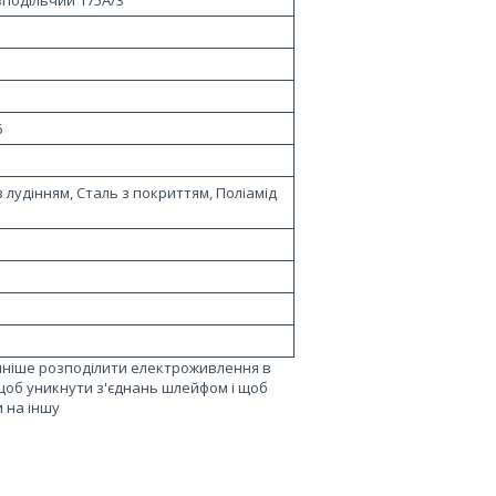
зподільчий 175A/3
6
 лудінням, Сталь з покриттям, Поліамід
учніше розподілити електроживлення в
 щоб уникнути з'єднань шлейфом і щоб
 на іншу