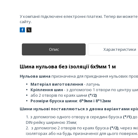
У компанії підключені електронні платежі. Тепер ви может
сайту.
Опис
Характеристики
Шина нульова без ізоляції 6х9мм 1 м
Нульова шина
призначена для приєднання нульових пров
Матеріал виготовлення
- латунь
Кріплення шин
- з допомогою 1 отвори по центру ш
або 2 отворів по краях шини
(*/2)
Розміри бруска шини:
6*9мм і 8*12мм
Шини нульові поставляються з двома варіантами крі
з допомогою одного отвору в середині бруска
(*/1)
до 
DIN-рейку шириною 35мм;
з допомогою 2 отворів по краях бруска
(*/2)
, через я
ізоляторах або на будь призначеної для цього поверхні.