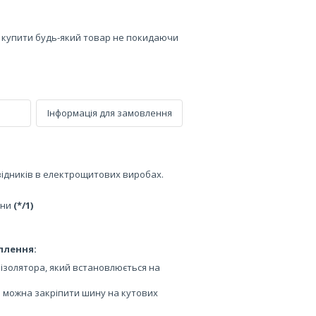
е купити будь-який товар не покидаючи
Інформація для замовлення
ідників в електрощитових виробах.
ини
(*/1)
плення:
ізолятора, який встановлюється на
кі можна закріпити шину на кутових