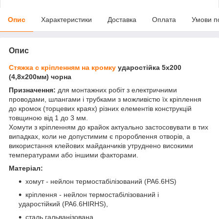
Опис
Характеристики
Доставка
Оплата
Умови п
Опис
Стяжка с кріпленням на кромку
ударостійка 5х200
(4,8х200мм) чорна
Призначення:
для монтажних робіт з електричними
проводами, шлангами і трубками з можливістю їх кріплення
до кромок (торцевих краях) різних елементів конструкцій
товщиною від 1 до 3 мм.
Хомути з кріпленням до крайок актуально застосовувати в тих
випадках, коли не допустимим є пророблення отворів, а
використання клейових майданчиків утруднено високими
температурами або іншими факторами.
Матеріал:
хомут - нейлон термостабілізований (РА6.6HS)
кріплення - нейлон термостабілізований і
ударостійкий (РА6.6HIRHS),
сталь гальванізована.