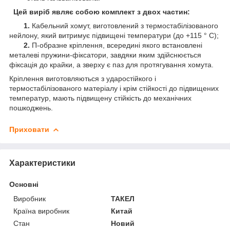
Цей виріб являє собою комплект з двох частин:
1.
Кабельний хомут, виготовлений з термостабілізованого
нейлону, який витримує підвищені температури (до +115 ° С);
2.
П-образне кріплення, всередині якого встановлені
металеві пружини-фіксатори, завдяки яким здійснюється
фіксація до крайки, а зверху є паз для протягування хомута.
Кріплення виготовляються з ударостійкого і
термостабілізованого матеріалу і крім стійкості до підвищених
температур, мають підвищену стійкість до механічних
пошкоджень.
Приховати
Характеристики
Основні
Виробник
ТАКЕЛ
Країна виробник
Китай
Стан
Новий