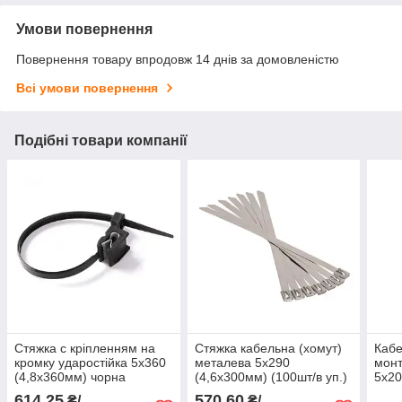
Умови повернення
Повернення товару впродовж 14 днів за домовленістю
Всі умови повернення
Подібні товари компанії
Стяжка с кріпленням на
Стяжка кабельна (хомут)
Кабе
кромку ударостійка 5х360
металева 5х290
мон
(4,8х360мм) чорна
(4,6х300мм) (100шт/в уп.)
5х20
614,25
570,60
₴/
₴/