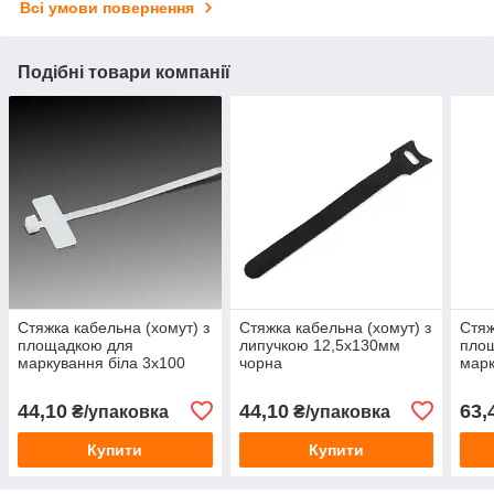
Всі умови повернення
Подібні товари компанії
Стяжка кабельна (хомут) з
Стяжка кабельна (хомут) з
Стяж
площадкою для
липучкою 12,5х130мм
пло
маркування біла 3х100
чорна
марк
(2,5х100мм)
(2,5
44,10
44,10
63,
₴/упаковка
₴/упаковка
Купити
Купити