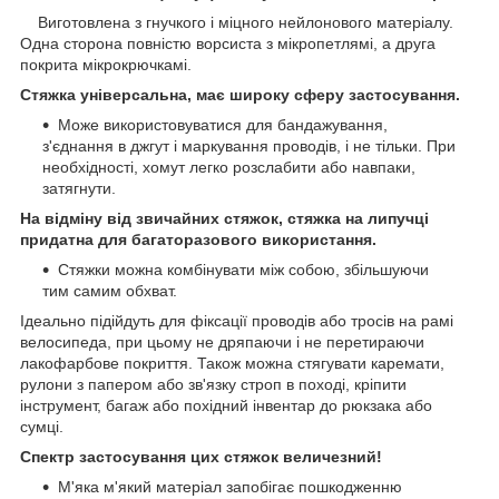
Виготовлена з гнучкого і міцного нейлонового матеріалу.
Одна сторона повністю ворсиста з мікропетлямі, а друга
покрита мікрокрючкамі.
Стяжка універсальна, має широку сферу застосування.
Може використовуватися для бандажування,
з'єднання в джгут і маркування проводів, і не тільки. При
необхідності, хомут легко розслабити або навпаки,
затягнути.
На відміну від звичайних стяжок, стяжка на липучці
придатна для багаторазового використання.
Стяжки можна комбінувати між собою, збільшуючи
тим самим обхват.
Ідеально підійдуть для фіксації проводів або тросів на рамі
велосипеда, при цьому не дряпаючи і не перетираючи
лакофарбове покриття. Також можна стягувати каремати,
рулони з папером або зв'язку строп в поході, кріпити
інструмент, багаж або похідний інвентар до рюкзака або
сумці.
Спектр застосування цих стяжок величезний!
М'яка м'який матеріал запобігає пошкодженню