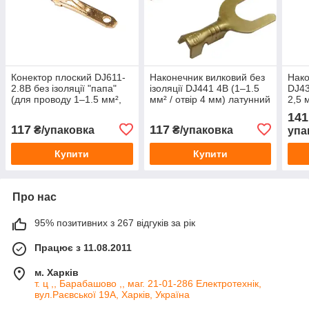
Конектор плоский DJ611-
Наконечник вилковий без
Нако
2.8B без ізоляції "папа"
ізоляції DJ441 4B (1–1.5
DJ43
(для проводу 1–1.5 мм²,
мм² / отвір 4 мм) латунний
2,5 
2.8 мм) латунний
кабе
141
117
117
₴/упаковка
₴/упаковка
упа
Купити
Купити
Про нас
95% позитивних з 267 відгуків за рік
Працює з 11.08.2011
м. Харків
т. ц ,, Барабашово ,, маг. 21-01-286 Електротехнік,
вул.Раєвської 19А, Харків, Україна