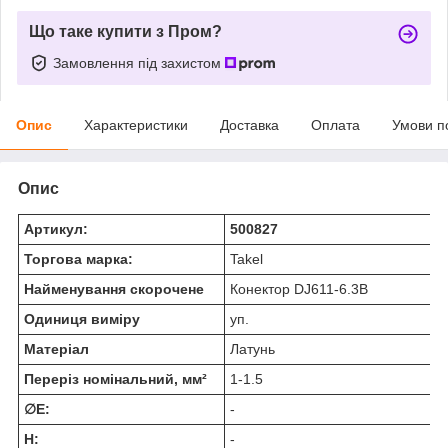
Що таке купити з Пром?
Замовлення під захистом
Опис
Характеристики
Доставка
Оплата
Умови п
Опис
Артикул:
500827
Торгова марка:
Takel
Найменування скорочене
Конектор DJ611-6.3B
Одиниця виміру
уп.
Матеріал
Латунь
Переріз номінальний, мм²
1-1.5
∅E:
-
H:
-