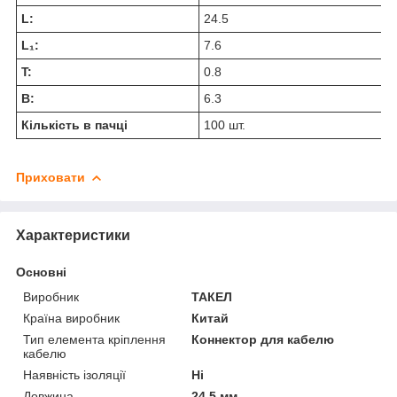
L:
24.5
L₁:
7.6
T:
0.8
В:
6.3
Кількість в пачці
100 шт.
Приховати
Характеристики
Основні
Виробник
ТАКЕЛ
Країна виробник
Китай
Тип елемента кріплення
Коннектор для кабелю
кабелю
Наявність ізоляції
Ні
Довжина
24.5 мм