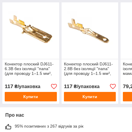
Конектор плоский DJ611-
Конектор плоский DJ611-
Коне
6.3B без ізоляції "папа"
2.8B без ізоляції "папа"
ізол
(для проводу 1–1.5 мм²,
(для проводу 1–1.5 мм²,
мам
6.3 мм) латунний
2.8 мм) латунний
117
117
79,
₴/упаковка
₴/упаковка
Купити
Купити
Про нас
95% позитивних з 267 відгуків за рік