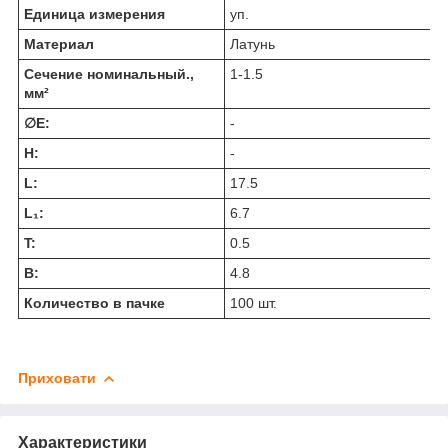
Единица измерения
уп.
Материал
Латунь
Сечение номинальный.,
1-1.5
мм²
∅E:
-
H:
-
L:
17.5
L₁:
6.7
T:
0.5
В:
4.8
Количество в пачке
100 шт.
Приховати
Характеристики