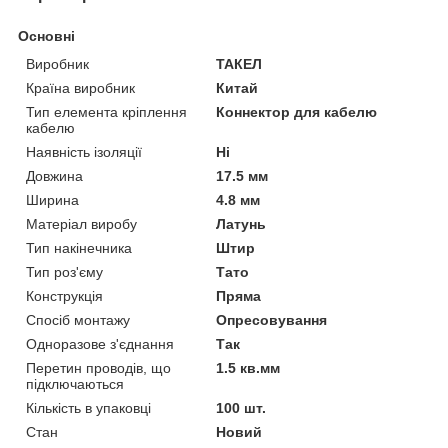
Основні
Виробник
ТАКЕЛ
Країна виробник
Китай
Тип елемента кріплення
Коннектор для кабелю
кабелю
Наявність ізоляції
Ні
Довжина
17.5 мм
Ширина
4.8 мм
Матеріал виробу
Латунь
Тип накінечника
Штир
Тип роз'єму
Тато
Конструкція
Пряма
Спосіб монтажу
Опресовування
Одноразове з'єднання
Так
Перетин проводів, що
1.5 кв.мм
підключаються
Кількість в упаковці
100 шт.
Стан
Новий