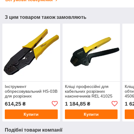
З цим товаром також замовляють
Інструмент
Кліщі профессійні для
Кліщ
обпресовувальний HS-03B
кабельних розрізних
обти
для розрізних
наконечників REL 41025
4506
наконечників 0,5-6 мм²
(DJ 0,5-2,5 mm2)
614,25
1 184,85
1 6
₴
₴
Купити
Купити
Подібні товари компанії