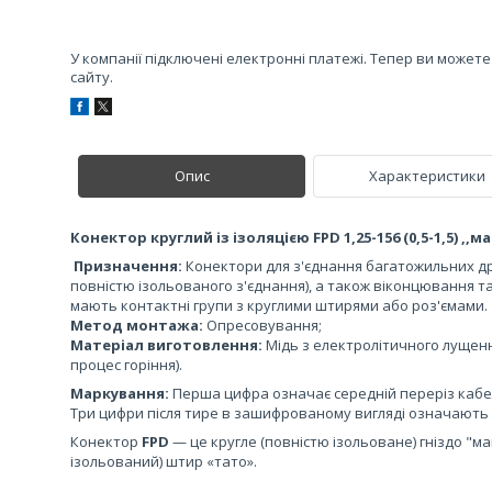
У компанії підключені електронні платежі. Тепер ви может
сайту.
Опис
Характеристики
Конектор круглий із ізоляцією FPD
1,25-156 (0,5-1,5) ,,м
Призначення:
Конектори для з'єднання багатожильних др
повністю ізольованого з'єднання), а також віконцювання та
мають контактні групи з круглими штирями або роз'ємами.
Метод монтажа:
Опресовування;
Матеріал виготовлення:
Мідь з електролітичного лущення
процес горіння).
Маркування:
Перша цифра означає середній переріз кабе
Три цифри після тире в зашифрованому вигляді означають 
Конектор
FPD
— це кругле (повністю ізольоване) гніздо "ма
ізольований) штир «тато».