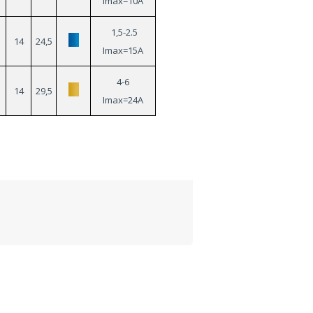
Imax=10A
1,5-2.5
14
24,5
Imax=15A
4-6
14
29,5
Imax=24A