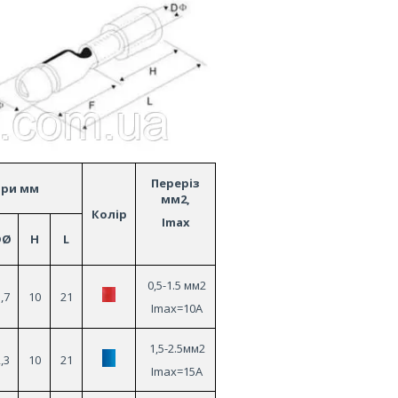
Переріз
іри мм
мм2,
Колір
Imax
DØ
H
L
0,5-1.5 мм2
,7
10
21
Imax=10A
1,5-2.5мм2
,3
10
21
Imax=15A