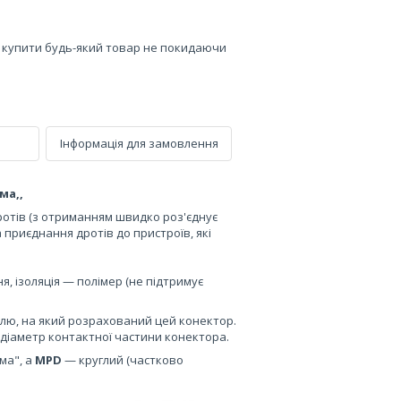
е купити будь-який товар не покидаючи
Інформація для замовлення
ама,,
отів (з отриманням швидко роз'єднує
 приєднання дротів до пристроїв, які
, ізоляція — полімер (не підтримує
лю, на який розрахований цей конектор.
діаметр контактної частини конектора.
ма", а
MPD
— круглий (частково