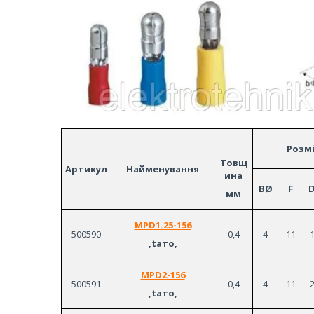
Розм
Товщ
Артикул
Найменування
ина
BØ
F
мм
MPD1.25-156
500590
0,4
4
11
1
,taто,
MPD2-156
500591
0,4
4
11
2
,taто,