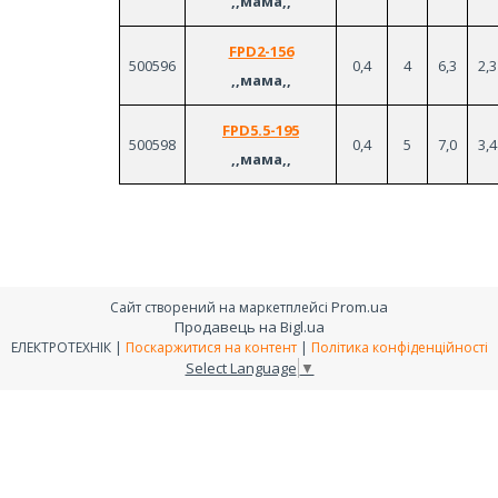
,,мама,,
FPD2-156
500596
0,4
4
6,3
2,3
,,мама,,
FPD5.5-195
500598
0,4
5
7,0
3,4
,,мама,,
Prom.ua
Сайт створений на маркетплейсі
Продавець на Bigl.ua
ЕЛЕКТРОТЕХНІК |
Поскаржитися на контент
|
Політика конфіденційності
Select Language
▼