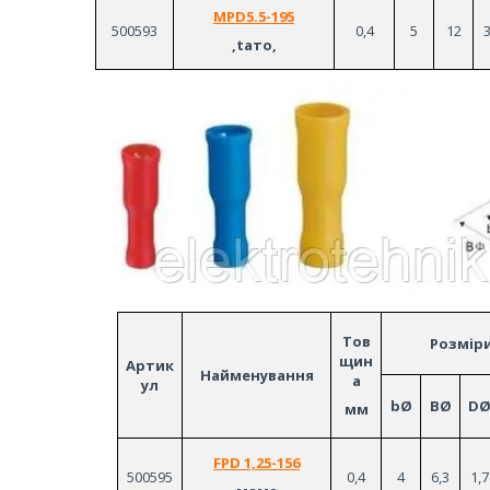
MPD5.5-195
500593
0,4
5
12
3
,taто,
Тов
Розміри
щин
Артик
Найменування
а
ул
bØ
BØ
D
мм
FPD 1,25-156
500595
0,4
4
6,3
1,7