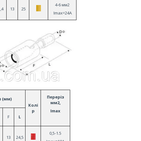
4-6 мм2
,4
13
25
Imax=24A
Переріз
 (мм)
мм2,
Колі
р
Imax
Ø
F
L
0,5-1.5
13
24,5