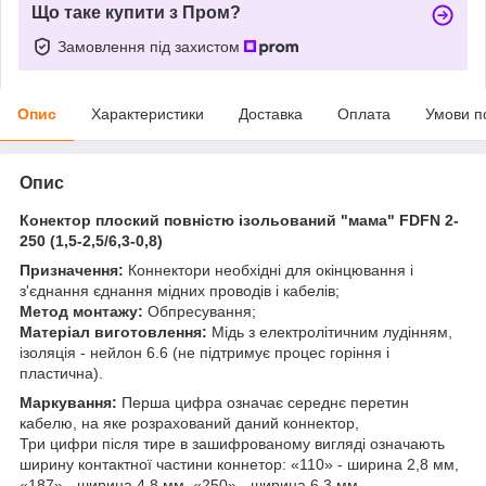
Що таке купити з Пром?
Замовлення під захистом
Опис
Характеристики
Доставка
Оплата
Умови п
Опис
Конектор плоский повністю ізольований "мама" FDFN 2-
250 (1,5-2,5/6,3-0,8)
Призначення:
Коннектори необхідні для окінцювання і
з'єднання єднання мідних проводів і кабелів;
Метод монтажу:
Обпресування;
Матеріал виготовлення:
Мідь з електролітичним лудінням,
ізоляція - нейлон 6.6 (не підтримує процес горіння і
пластична).
Маркування:
Перша цифра означає середнє перетин
кабелю, на яке розрахований даний коннектор,
Три цифри після тире в зашифрованому вигляді означають
ширину контактної частини коннетор: «110» - ширина 2,8 мм,
«187» - ширина 4,8 мм, «250» - ширина 6,3 мм