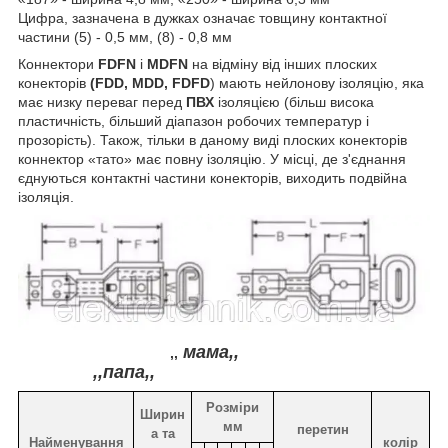
Цифра, зазначена в дужках означає товщину контактної
частини (5) - 0,5 мм, (8) - 0,8 мм
Коннектори
FDFN
і
MDFN
на відміну від інших плоских
конекторів
(FDD, MDD, FDFD
) мають нейлонову ізоляцію, яка
має низку переваг перед
ПВХ
ізоляцією (більш висока
пластичність, більший діапазон робочих температур і
прозорість). Також, тільки в даному виді плоских конекторів
коннектор «тато» має повну ізоляцію. У місці, де з'єднання
єднуються контактні частини конекторів, виходить подвійна
ізоляція.
мама,,
,,
,,папа,,
Розміри
Ширин
мм
перетин
а та
Найменування
колір