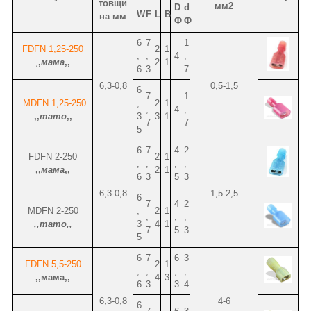
товщи
мм2
D
d
W
F
L
B
на мм
Ф
Ф
6
7
1
FDFN
1,25-250
2
1
,
,
4
,
,
,
мама
,,
2
1
6
3
7
6,3-0,8
0,5-1,5
6
7
1
MDFN 1,25-250
,
2
1
,
4
,
,,
тато
,,
3
3
1
7
7
5
6
7
4
2
FDFN 2-250
2
1
,
,
,
,
,,
мама
,,
2
1
6
3
5
3
6,3-0,8
1,5-2,5
6
7
4
2
MDFN 2-250
,
2
1
,
,
,
,,тато,,
3
4
1
7
5
3
5
6
7
6
3
FDFN 5,5-250
2
1
,
,
,
,
,,мама,,
4
3
6
3
3
4
6,3-0,8
4-6
6