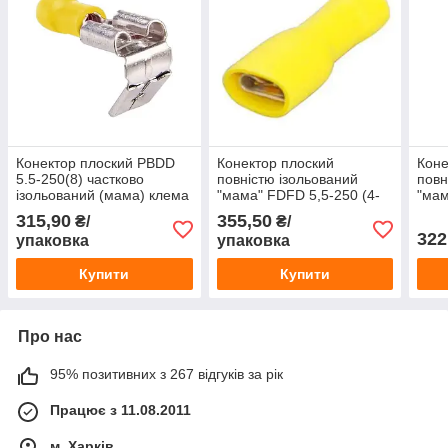
Конектор плоский PBDD
Конектор плоский
Коне
5.5-250(8) частково
повністю ізольований
повн
ізольований (мама) клема
"мама" FDFD 5,5-250 (4-
"мам
роз'ємна 6.3 мм для
6/6,3-0,8)
(0,5-
315,90
355,50
₴/
₴/
проводів
322
упаковка
упаковка
Купити
Купити
Про нас
95% позитивних з 267 відгуків за рік
Працює з 11.08.2011
м. Харків