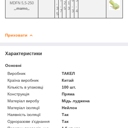
7
6
3
MDFN 5,5-250
,
2
1
,
,
,
,,тато,,
3
5
3
7
3
4
5
Приховати
Характеристики
Основні
Виробник
ТАКЕЛ
Країна виробник
Китай
Кількість в упаковці
100 шт.
Конструкція
Пряма
Матеріал виробу
Мідь луджена
Матеріал ізоляції
Нейлон
Наявність ізоляції
Так
Одноразове з'єднання
Так