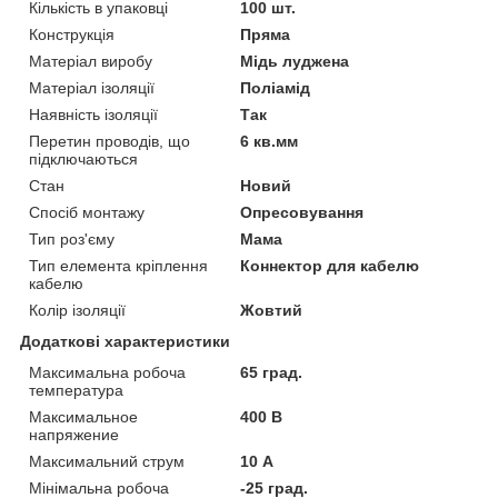
Кількість в упаковці
100 шт.
Конструкція
Пряма
Матеріал виробу
Мідь луджена
Матеріал ізоляції
Поліамід
Наявність ізоляції
Так
Перетин проводів, що
6 кв.мм
підключаються
Стан
Новий
Спосіб монтажу
Опресовування
Тип роз'єму
Мама
Тип елемента кріплення
Коннектор для кабелю
кабелю
Колір ізоляції
Жовтий
Додаткові характеристики
Максимальна робоча
65 град.
температура
Максимальное
400 В
напряжение
Максимальний струм
10 А
Мінімальна робоча
-25 град.