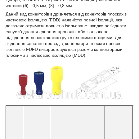
частини (
5
) - 0,5 мм, (8) - 0,8 мм.
Даний вид конекторів відрізняється від конекторів плоских з
частковою ізоляцією (FDD) наявністю повної ізоляції, яка
дозволяє отримати повністю ізольоване швидко роз'єднати
єднує з'єднання єднання проводів, або ізольоване
під'єднання до контактних груп з плоскими штирями. Для
з'єднання єднання проводів, коннектори плоскі з повною
ізоляцією FDFD використовуються разом з коннекторами
плоскими з частковою ізоляцією (MDD).
Р
о
з
м
і