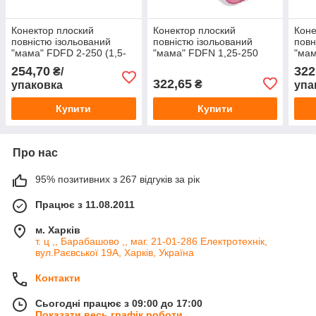
Конектор плоский
Конектор плоский
Коне
повністю ізольований
повністю ізольований
повн
"мама" FDFD 2-250 (1,5-
"мама" FDFN 1,25-250
"мам
2,5/6,3-0,8)
(0,5-1,5/6,3-0,8)
2,5/
254,70
322
₴/
322,65
₴
упаковка
упа
Купити
Купити
Про нас
95% позитивних з 267 відгуків за рік
Працює з 11.08.2011
м. Харків
т. ц ,, Барабашово ,, маг. 21-01-286 Електротехнік,
вул.Раєвської 19А, Харків, Україна
Контакти
Сьогодні працює з 09:00 до 17:00
Показати весь графік роботи