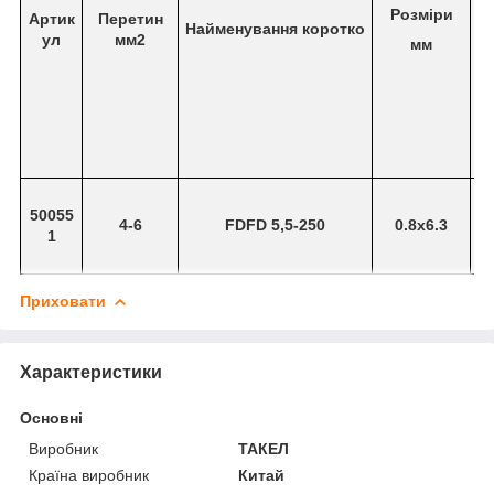
р
С
Розміри
Артик
Перетин
и
Найменування коротко
ул
мм2
мм
(
м
м
)
D
d
B
L
Φ
Φ
2
7
5
3
50055
5
4-6
FDFD 5,5-250
0.8x6.3
.
.
.
1
,
4
7
4
5
Приховати
Характеристики
Основні
Виробник
ТАКЕЛ
Країна виробник
Китай