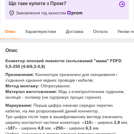
Що таке купити з Пром?
Замовлення під захистом
Опис
Характеристики
Доставка
Оплата
Умови п
Опис
Конектор плоский повністю ізольований "мама" FDFD
5,5-250 (4-6/6,3-0,8)
Призначення:
Коннектори призначені для окінцювання і
з'єднання єднання мідних проводів і кабелів;
Метод монтажу:
Обпресування;
Матеріал виготовлення:
Мідь з електролітичним лудінням,
ізоляція - полімер (не підтримує процес горіння).
Маркування:
Перша цифра означає середнє перетин
кабелю, на яке розрахований даний коннектор,
Три цифри після тире в зашифрованому вигляді означають
ширину контактної частини конектора: «
110
» - ширина
2,8
мм,
«
187
» - ширина
4,8
мм, «
250
» - ширина
6,3
мм
Цифра, зазначена в дужках означає товщину контактної