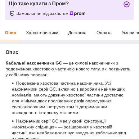
Що таке купити з Пром?
Замовлення під захистом
Опис
Характеристики
Доставка
Оплата
Умови п
Опис
Кабельні наконечники GC
— це силові наконечники з
подовженою хвостовою частиною нового типу, які поєднують
у собі низку переваг:
Подовжена хвостова частина наконечника. Усі
наконечники серії GC, включно з виробами найменших
номіналів, мають довжину хвостової частини достатню
для мінімум двох послідовних разів опресування
спеціалізованим інструментом із дотриманням
покладеного інтервалу між ними.
Наконечник серії GC має у своїй конструкції
«монтажну спідницю» — розширення у хвостовій
частині, яке неабияк полегшує введення кабельних жил
у наконечник.