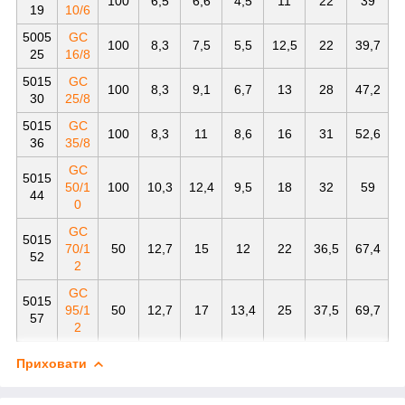
100
6,5
6,6
4,5
11
22
39
19
10/6
5005
GC
100
8,3
7,5
5,5
12,5
22
39,7
25
16/8
5015
GC
100
8,3
9,1
6,7
13
28
47,2
30
25/8
5015
GC
100
8,3
11
8,6
16
31
52,6
36
35/8
GC
5015
50/1
100
10,3
12,4
9,5
18
32
59
44
0
GC
5015
70/1
50
12,7
15
12
22
36,5
67,4
52
2
GC
5015
95/1
50
12,7
17
13,4
25
37,5
69,7
57
2
Приховати