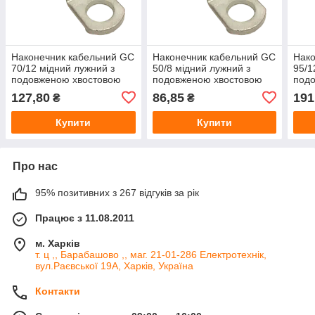
Наконечник кабельний GC
Наконечник кабельний GC
Нако
70/12 мідний лужний з
50/8 мідний лужний з
95/1
подовженою хвостовою
подовженою хвостовою
под
частиною
частиною
час
127,80
86,85
191
₴
₴
Купити
Купити
Про нас
95% позитивних з 267 відгуків за рік
Працює з 11.08.2011
м. Харків
т. ц ,, Барабашово ,, маг. 21-01-286 Електротехнік,
вул.Раєвської 19А, Харків, Україна
Контакти