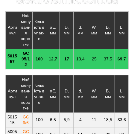
Най
мену
Кільк
Арти
ванн
ість в
øE,
D,
d,
W,
B,
L,
кул
я
упак-
мм
мм
мм
мм
мм
мм
коро
е
тке
GC
5015
95/1
100
12,7
17
13,4
25
37.5
69.7
57
2
Най
мену
Кільк
Арти
ванн
ість в
øE,
D,
d,
W,
B,
L,
кул
я
упак-
мм
мм
мм
мм
мм
мм
коро
е
тке
5015
GC
100
6,5
5,9
4
11
18,5
33,6
15
6/6
5005
GC