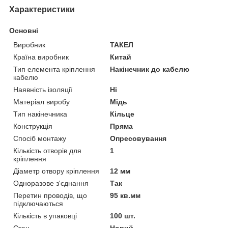
Характеристики
Основні
Виробник
ТАКЕЛ
Країна виробник
Китай
Тип елемента кріплення
Накінечник до кабелю
кабелю
Наявність ізоляції
Ні
Матеріал виробу
Мідь
Тип накінечника
Кільце
Конструкція
Пряма
Спосіб монтажу
Опресовування
Кількість отворів для
1
кріплення
Діаметр отвору кріплення
12 мм
Одноразове з'єднання
Так
Перетин проводів, що
95 кв.мм
підключаються
Кількість в упаковці
100 шт.
Стан
Новий