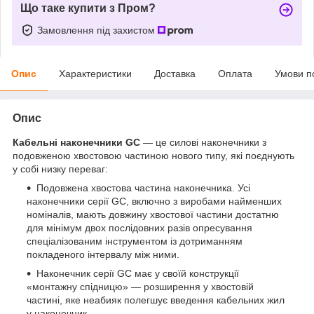
Що таке купити з Пром?
Замовлення під захистом
Опис
Характеристики
Доставка
Оплата
Умови п
Опис
Кабельні наконечники GC
— це силові наконечники з
подовженою хвостовою частиною нового типу, які поєднують
у собі низку переваг:
Подовжена хвостова частина наконечника. Усі
наконечники серії GC, включно з виробами найменших
номіналів, мають довжину хвостової частини достатню
для мінімум двох послідовних разів опресування
спеціалізованим інструментом із дотриманням
покладеного інтервалу між ними.
Наконечник серії GC має у своїй конструкції
«монтажну спідницю» — розширення у хвостовій
частині, яке неабияк полегшує введення кабельних жил
у наконечник.