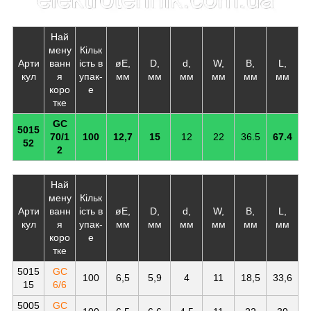
Най
мену
Кільк
Арти
ванн
ість в
øE,
D,
d,
W,
B,
L,
кул
я
упак-
мм
мм
мм
мм
мм
мм
коро
е
тке
GC
5015
70/1
100
12,7
15
12
22
36.5
67.4
52
2
Най
мену
Кільк
Арти
ванн
ість в
øE,
D,
d,
W,
B,
L,
кул
я
упак-
мм
мм
мм
мм
мм
мм
коро
е
тке
5015
GC
100
6,5
5,9
4
11
18,5
33,6
15
6/6
5005
GC