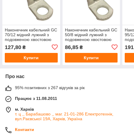
Наконечник кабельний GC
Наконечник кабельний GC
Нако
70/12 мідний лужний з
50/8 мідний лужний з
95/1
подовженою хвостовою
подовженою хвостовою
под
частиною
частиною
час
127,80
86,85
191
₴
₴
Купити
Купити
Про нас
95% позитивних з 267 відгуків за рік
Працює з 11.08.2011
м. Харків
т. ц ,, Барабашово ,, маг. 21-01-286 Електротехнік,
вул.Раєвської 19А, Харків, Україна
Контакти