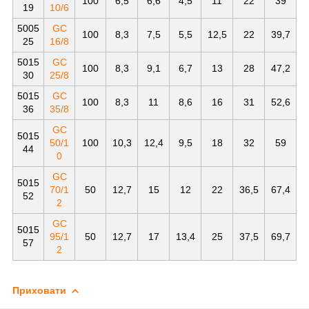
100
6,5
6,6
4,5
11
22
39
19
10/6
5005
GC
100
8,3
7,5
5,5
12,5
22
39,7
25
16/8
5015
GC
100
8,3
9,1
6,7
13
28
47,2
30
25/8
5015
GC
100
8,3
11
8,6
16
31
52,6
36
35/8
GC
5015
50/1
100
10,3
12,4
9,5
18
32
59
44
0
GC
5015
70/1
50
12,7
15
12
22
36,5
67,4
52
2
GC
5015
95/1
50
12,7
17
13,4
25
37,5
69,7
57
2
Приховати