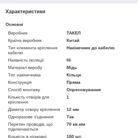
Характеристики
Основні
Виробник
ТАКЕЛ
Країна виробник
Китай
Тип елемента кріплення
Накінечник до кабелю
кабелю
Наявність ізоляції
Ні
Матеріал виробу
Мідь
Тип накінечника
Кільце
Конструкція
Пряма
Спосіб монтажу
Опресовування
Кількість отворів для
1
кріплення
Діаметр отвору кріплення
12 мм
Одноразове з'єднання
Так
Перетин проводів, що
70 кв.мм
підключаються
Кількість в упаковці
100 шт.