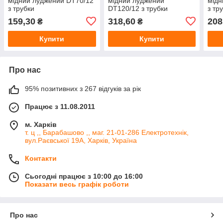
мідний луджений DT70/12
мідний луджений
мідн
з трубки
DT120/12 з трубки
з тр
159,30
318,60
208
₴
₴
Купити
Купити
Про нас
95% позитивних з 267 відгуків за рік
Працює з 11.08.2011
м. Харків
т. ц ,, Барабашово ,, маг. 21-01-286 Електротехнік,
вул.Раєвської 19А, Харків, Україна
Контакти
Сьогодні працює з 10:00 до 16:00
Показати весь графік роботи
Про нас