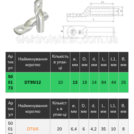
Ар
Кількість
Найменування
ø,
D,
d,
L,
L1,
B,
тик
в упак-
коротко
мм
мм
мм
мм
мм
мм
ул
ці
50
01
DT95/12
10
13
18
14
84
44
26
73
Ар
Кількіст
Найменування
ø,
D,
d,
L,
L1,
B,
тик
ь в
коротко
мм
мм
мм
мм
мм
мм
ул
упак-ці
50
01
DT6/6
20
6,4
6
4,2
35
10
8