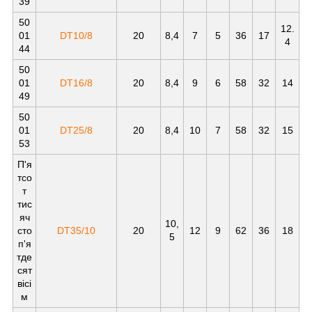
39
50
12.
01
DT10/8
20
8,4
7
5
36
17
4
44
50
01
DT16/8
20
8,4
9
6
58
32
14
49
50
01
DT25/8
20
8,4
10
7
58
32
15
53
П'я
тсо
т
тис
яч
10,
сто
DT35/10
20
12
9
62
36
18
5
п'я
тде
сят
вісі
м