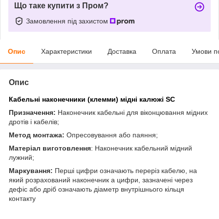
Що таке купити з Пром?
Замовлення під захистом
Опис
Характеристики
Доставка
Оплата
Умови п
Опис
Кабельні наконечники (клемми) мідні калюжі SC
Призначення:
Наконечник кабельні для віконцювання мідних
дротів і кабелів;
Метод монтажа:
Опресовування або паяння;
Матеріал виготовлення
: Наконечник кабельний мідний
лужний;
Маркування:
Перші цифри означають переріз кабелю, на
який розрахований наконечник а цифри, зазначені через
дефіс або дріб означають діаметр внутрішнього кільця
контакту