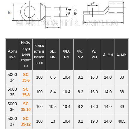
Найм
Кільк
енув
Арти
ість в
øE,
ΦD,
Φd,
W,
ання
B, мм
L, мм
кул
паков
мм
мм
мм
мм
корот
анні
ке
5000
SC
100
6.5
10.4
8.2
16.0
14.0
38
34
35-6
5000
SC
100
8.4
10.4
8.2
16.0
14.0
38
35
35-8
5000
SC
100
10.5
10.4
8.2
18.0
14.0
39
36
35-10
5000
SC
100
13
10.4
8.2
19.0
14.0
40.5
37
35-12