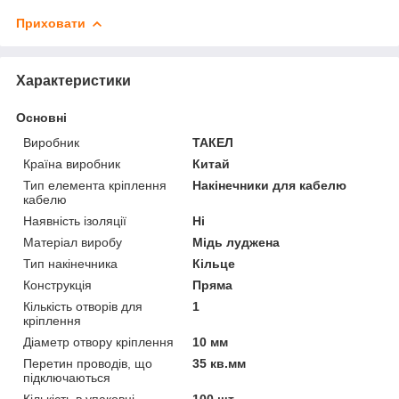
Приховати
Характеристики
Основні
Виробник
ТАКЕЛ
Країна виробник
Китай
Тип елемента кріплення
Накінечники для кабелю
кабелю
Наявність ізоляції
Ні
Матеріал виробу
Мідь луджена
Тип накінечника
Кільце
Конструкція
Пряма
Кількість отворів для
1
кріплення
Діаметр отвору кріплення
10 мм
Перетин проводів, що
35 кв.мм
підключаються
Кількість в упаковці
100 шт.