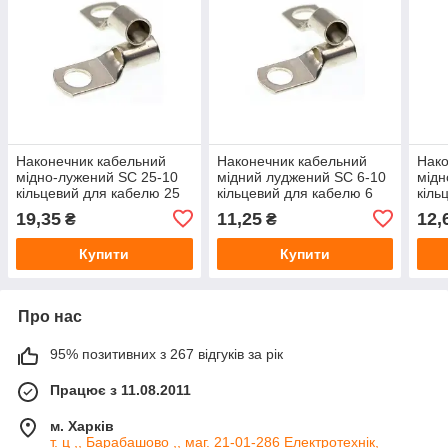
Наконечник кабельний
Наконечник кабельний
Нако
мідно-лужений SC 25-10
мідний луджений SC 6-10
мідн
кільцевий для кабелю 25
кільцевий для кабелю 6
кіль
мм², отвір 10 мм
мм²
мм²,
19,35
11,25
12,
₴
₴
Купити
Купити
Про нас
95% позитивних з 267 відгуків за рік
Працює з 11.08.2011
м. Харків
т. ц ,, Барабашово ,, маг. 21-01-286 Електротехнік,