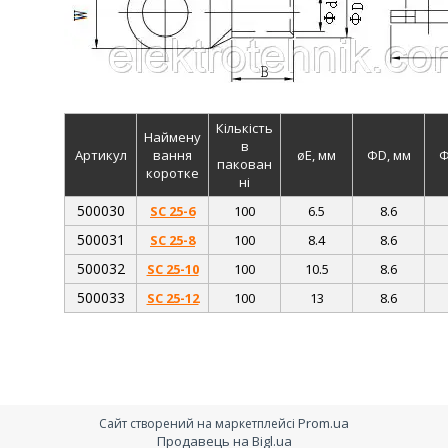
Кількість
Наймену
в
Артикул
вання
øE, мм
ΦD, мм
Φ
пакован
коротке
ні
500030
SC 25-6
100
6.5
8.6
500031
SC 25-8
100
8.4
8.6
500032
SC 25-10
100
10.5
8.6
500033
SC 25-12
100
13
8.6
Prom.ua
Сайт створений на маркетплейсі
Продавець на Bigl.ua