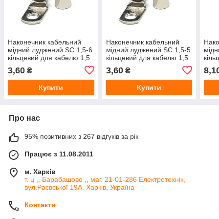
Наконечник кабельний
Наконечник кабельний
Нако
мідний луджений SC 1,5-6
мідний луджений SC 1,5-5
мідн
кільцевий для кабелю 1,5
кільцевий для кабелю 1,5
кіль
мм²
мм²
мм²
3,60
3,60
8,1
₴
₴
Купити
Купити
Про нас
95% позитивних з 267 відгуків за рік
Працює з 11.08.2011
м. Харків
т. ц ,, Барабашово ,, маг. 21-01-286 Електротехнік,
вул.Раєвської 19А, Харків, Україна
Контакти