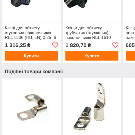
Кліщі для обтиску
Кліщи для обтиску
Кліщ
втулкових наконечників
трубчатих (втулкових)
неіз
REL 1306 (HB, EN) 0,25–6
наконечників REL 1610
нако
мм²
(HB, EN, 0,25-10)
6mm
1 316,25
1 820,70
605
₴
₴
Купити
Купити
Подібні товари компанії