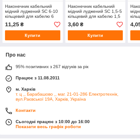
Наконечник кабельний
Наконечник кабельний
Нако
мідний луджений SC 6-10
мідний луджений SC 1,5-5
мідн
кільцевий для кабелю 6
кільцевий для кабелю 1,5
кіль
мм²
мм²
мм²
11,25
3,60
4,0
₴
₴
Купити
Купити
Про нас
95% позитивних з 267 відгуків за рік
Працює з 11.08.2011
м. Харків
т. ц ,, Барабашово ,, маг. 21-01-286 Електротехнік,
вул.Раєвської 19А, Харків, Україна
Контакти
Сьогодні працює з 10:00 до 16:00
Показати весь графік роботи