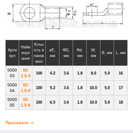
Кільк
Найм
Арти
ість в
øE,
ΦD,
Φd,
W,
енув
B, мм
L, мм
кул
паков
мм
мм
мм
мм
ання
анні
5000
SC
100
4.2
3.6
1.8
8.0
5.0
16
03
1.5-4
5000
SC
100
5.2
3.6
1.8
10.0
5.0
17
04
1.5-5
5000
SC
100
6.5
3.6
1.8
10.0
5.0
18
05
1.5-6
Приховати