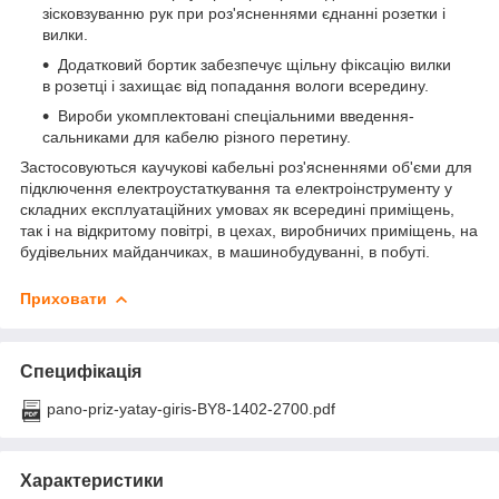
зісковзуванню рук при роз'ясненнями єднанні розетки і
вилки.
Додатковий бортик забезпечує щільну фіксацію вилки
в розетці і захищає від попадання вологи всередину.
Вироби укомплектовані спеціальними введення-
сальниками для кабелю різного перетину.
Застосовуються каучукові кабельні роз'ясненнями об'єми для
підключення електроустаткування та електроінструменту у
складних експлуатаційних умовах як всередині приміщень,
так і на відкритому повітрі, в цехах, виробничих приміщень, на
будівельних майданчиках, в машинобудуванні, в побуті.
Приховати
Специфікація
pano-priz-yatay-giris-BY8-1402-2700.pdf
Характеристики