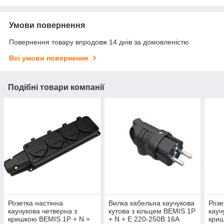
Умови повернення
Повернення товару впродовж 14 днів за домовленістю
Всі умови повернення
Подібні товари компанії
Розетка настінна
Вилка кабельна каучукова
Розе
каучукова четверна з
кутова з кільцем BEMIS 1P
кауч
кришкою BEMIS 1P + N +
+ N + E 220-250В 16А
криш