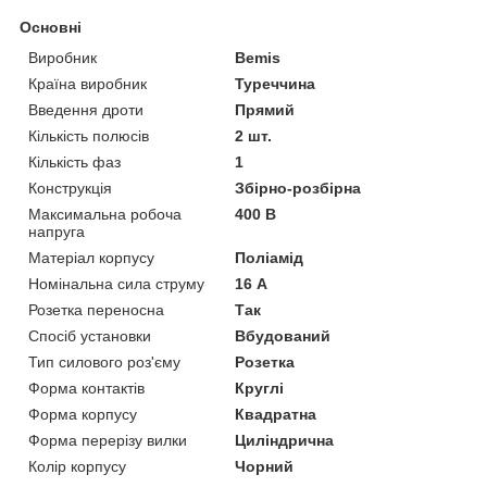
Основні
Виробник
Bemis
Країна виробник
Туреччина
Введення дроти
Прямий
Кількість полюсів
2 шт.
Кількість фаз
1
Конструкція
Збірно-розбірна
Максимальна робоча
400 В
напруга
Матеріал корпусу
Поліамід
Номінальна сила струму
16 А
Розетка переносна
Так
Спосіб установки
Вбудований
Тип силового роз'єму
Розетка
Форма контактів
Круглі
Форма корпусу
Квадратна
Форма перерізу вилки
Циліндрична
Колір корпусу
Чорний