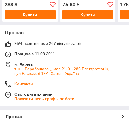
E 220-250В 16А IP54, ВК1-
IP44, BK1-1402-2021
E 22
288
75,60
176
₴
₴
1402-3614
IP54
Купити
Купити
Про нас
95% позитивних з 267 відгуків за рік
Працює з 11.08.2011
м. Харків
т. ц ,, Барабашово ,, маг. 21-01-286 Електротехнік,
вул.Раєвської 19А, Харків, Україна
Контакти
Сьогодні вихідний
Показати весь графік роботи
Про нас