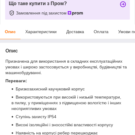
Що таке купити з Пром?
Замовлення під захистом
Опис
Характеристики
Доставка
Оплата
Умови п
Опис
Призначена для використання в складних експлуатаційних
умовах і широко застосовується у виробництві, будівництві та
машинобудуванні.
Переваги:
Бризкозахисний каучуковий корпус
Використовуються при високій і низькій температури,
в пилку, у приміщеннях з підвищеною вологістю і інших
несприятливих умовах
Ступінь захисту IP54
Високі ізоляційні і зносостійкі властивості корпусу
Наявність на корпусі ребер перешкоджає