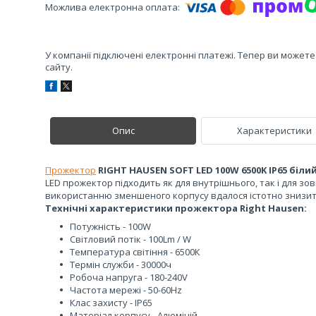
У компанії підключені електронні платежі. Тепер ви может
сайту.
Опис
Характеристики
Прожектор
RIGHT HAUSEN SOFT LED 100W 6500K IP65 білий
LED прожектор підходить як для внутрішнього, так і для з
використанню зменшеного корпусу вдалося істотно знизит
Технічні характеристики прожектора Right Hausen:
Потужність - 100W
Світловий потік - 100Lm / W
Температура світіння - 6500К
Термін служби - 30000ч
Робоча напруга - 180-240V
Частота мережі - 50-60Hz
Клас захисту - IP65
Матеріал корпусу - Алюміній