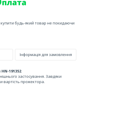
е купити будь-який товар не покидаючи
Інформація для замовлення
 HN-191352
овнішнього застосування. Завдяки
и вартість прожектора.