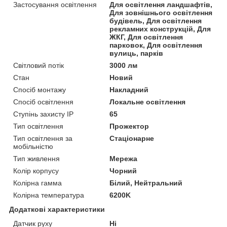
Застосування освітлення
Для освітлення ландшафтів,
Для зовнішнього освітлення
будівель, Для освітлення
рекламних конструкцій, Для
ЖКГ, Для освітлення
парковок, Для освітлення
вулиць, парків
Світловий потік
3000 лм
Стан
Новий
Спосіб монтажу
Накладний
Спосіб освітлення
Локальне освітлення
Ступінь захисту IP
65
Тип освітлення
Прожектор
Тип освітлення за
Стаціонарне
мобільністю
Тип живлення
Мережа
Колір корпусу
Чорний
Колірна гамма
Білий, Нейтральний
Колірна температура
6200K
Додаткові характеристики
Датчик руху
Ні