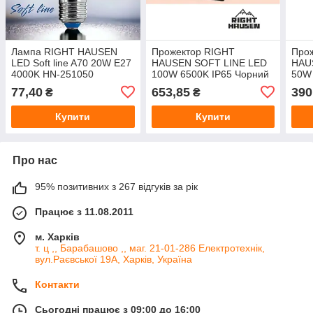
Лампа RIGHT HAUSEN
Прожектор RIGHT
Про
LED Soft line A70 20W E27
HAUSEN SOFT LINE LED
HAU
4000K HN-251050
100W 6500K IP65 Чорний
50W 
HN-191352
HN-
77,40
653,85
390
₴
₴
Купити
Купити
Про нас
95% позитивних з 267 відгуків за рік
Працює з 11.08.2011
м. Харків
т. ц ,, Барабашово ,, маг. 21-01-286 Електротехнік,
вул.Раєвської 19А, Харків, Україна
Контакти
Сьогодні працює з 09:00 до 16:00