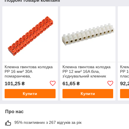
Подібні товари компанії
Клемна гвинтова колодка
Клемна гвинтова колодка
Клем
PP 16 мм² 30A
PP 12 мм² 16A біла,
PP 1
помаранчева,
з'єднувальний клемник
плас
з'єднувальна клема для
для проводів, клемний
101,25
61,65
92,
₴
₴
проводів, клемник
блок
електромонтажний
Купити
Купити
Про нас
95% позитивних з 267 відгуків за рік