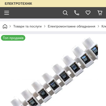
ЕЛЕКТРОТЕХНІК
Товари та послуги
Електромонтажне обладнання
Кл
Топ продажів