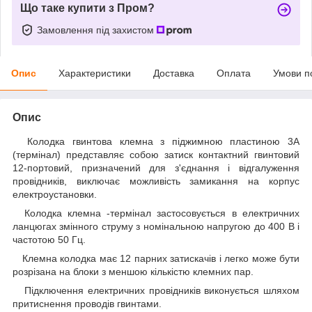
Що таке купити з Пром?
Замовлення під захистом
Опис
Характеристики
Доставка
Оплата
Умови п
Опис
Колодка гвинтова клемна з піджимною пластиною 3А
(термінал) представляє собою затиск контактний гвинтовий
12-портовий, призначений для з'єднання і відгалуження
провідників, виключає можливість замикання на корпус
електроустановки.
Колодка клемна -термінал застосовується в електричних
ланцюгах змінного струму з номінальною напругою до 400 В і
частотою 50 Гц.
Клемна колодка має 12 парних затискачів і легко може бути
розрізана на блоки з меншою кількістю клемних пар.
Підключення електричних провідників виконується шляхом
притиснення проводів гвинтами.