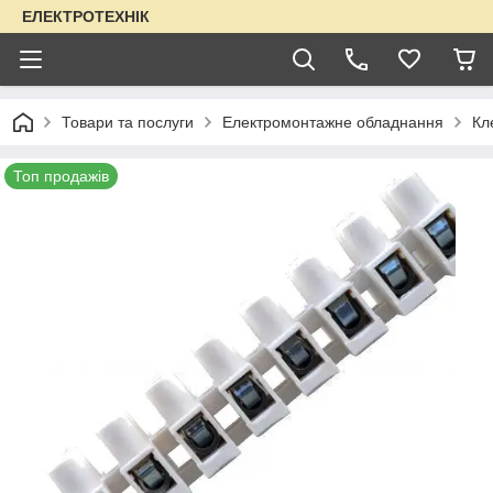
ЕЛЕКТРОТЕХНІК
Товари та послуги
Електромонтажне обладнання
Кл
Топ продажів