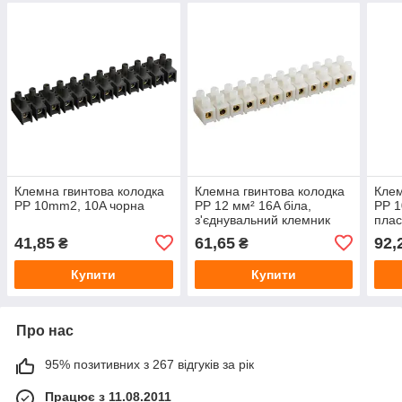
Клемна гвинтова колодка
Клемна гвинтова колодка
Клем
PP 10mm2, 10A чорна
PP 12 мм² 16A біла,
PP 1
з'єднувальний клемник
плас
для проводів, клемний
41,85
61,65
92,
₴
₴
блок
Купити
Купити
Про нас
95% позитивних з 267 відгуків за рік
Працює з 11.08.2011