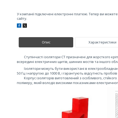
У компанії підключені електронні платежі. Тепер ви может
сайту.
Опис
Характеристики
Ступінчасті ізолятори CT призначені для жорсткого кріпл
всередині електричних щитів, шинних мостів та іншого об
Ізолятори можуть бути використані в електрообладнанні 
50 Гц і напругою до 1000 В, і гарантують відсутність пробої
Корпус ізоляторів виготовлений з особливого, стійкого 
полімеру, який володіє високими показниками електрично