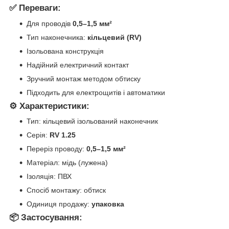
✅ Переваги:
Для проводів
0,5–1,5 мм²
Тип наконечника:
кільцевий (RV)
Ізольована конструкція
Надійний електричний контакт
Зручний монтаж методом обтиску
Підходить для електрощитів і автоматики
⚙️ Характеристики:
Тип: кільцевий ізольований наконечник
Серія:
RV 1.25
Переріз проводу:
0,5–1,5 мм²
Матеріал: мідь (лужена)
Ізоляція: ПВХ
Спосіб монтажу: обтиск
Одиниця продажу:
упаковка
📦 Застосування: