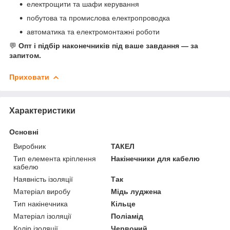
електрощити та шафи керування
побутова та промислова електропроводка
автоматика та електромонтажні роботи
💬
Опт і підбір наконечників під ваше завдання — за
запитом.
Приховати
Характеристики
Основні
Виробник
ТАКЕЛ
Тип елемента кріплення
Накінечники для кабелю
кабелю
Наявність ізоляції
Так
Матеріал виробу
Мідь луджена
Тип накінечника
Кільце
Матеріал ізоляції
Поліамід
Колір ізоляції
Червоний