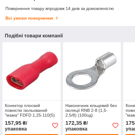
Повернення товару впродовж 14 днів за домовленістю
Всі умови повернення
Подібні товари компанії
Конектор плоский
Наконечник кільцевий без
Коне
повністю ізольований
ізоляції RNB 2-8 (1,5-
повн
"мама" FDFD 1,25-110(5)
2,5/8) (100од)
"мам
(0,5-1,5/2,8-0,5)
(0,5-
157,95
172,35
175
₴/
₴/
упаковка
упаковка
упа