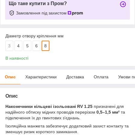
Що таке купити з Пром?
Замовлення під захистом
Діаметр отвору кріплення мм
3
4
5
6
8
В наявності
Опис
Характеристики
Доставка
Оплата
Умови п
Опис
Наконечники кільцеві ізольовані RV 1.25
призначені для
надійного обтиску мідних проводів перерізом
0,5–1,5 мм²
та
підключення їх до гвинтових з’єднань.
Ізоляційна манжета забезпечує додатковий захист контакту та
зменшує ризик короткого замикання.