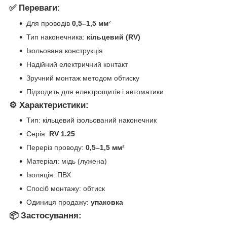
✅ Переваги:
Для проводів
0,5–1,5 мм²
Тип наконечника:
кільцевий (RV)
Ізольована конструкція
Надійний електричний контакт
Зручний монтаж методом обтиску
Підходить для електрощитів і автоматики
⚙️ Характеристики:
Тип: кільцевий ізольований наконечник
Серія:
RV 1.25
Переріз проводу:
0,5–1,5 мм²
Матеріал: мідь (лужена)
Ізоляція: ПВХ
Спосіб монтажу: обтиск
Одиниця продажу:
упаковка
📦 Застосування: