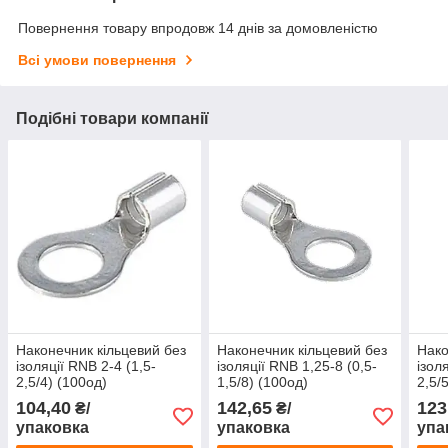
Повернення товару впродовж 14 днів за домовленістю
Всі умови повернення
Подібні товари компанії
Наконечник кільцевий без
Наконечник кільцевий без
Нако
ізоляції RNB 2-4 (1,5-
ізоляції RNB 1,25-8 (0,5-
ізол
2,5/4) (100од)
1,5/8) (100од)
2,5/
104,40
142,65
123
₴/
₴/
упаковка
упаковка
упа