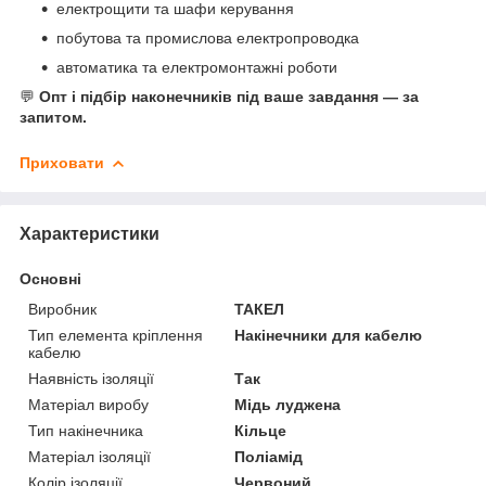
електрощити та шафи керування
побутова та промислова електропроводка
автоматика та електромонтажні роботи
💬
Опт і підбір наконечників під ваше завдання — за
запитом.
Приховати
Характеристики
Основні
Виробник
ТАКЕЛ
Тип елемента кріплення
Накінечники для кабелю
кабелю
Наявність ізоляції
Так
Матеріал виробу
Мідь луджена
Тип накінечника
Кільце
Матеріал ізоляції
Поліамід
Колір ізоляції
Червоний