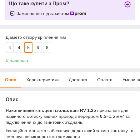
Що таке купити з Пром?
Замовлення під захистом
Діаметр отвору кріплення мм
3
4
5
6
8
В наявності
Опис
Характеристики
Доставка
Оплата
Умови п
Опис
Наконечники кільцеві ізольовані RV 1.25
призначені для
надійного обтиску мідних проводів перерізом
0,5–1,5 мм²
та
підключення їх до гвинтових з’єднань.
Ізоляційна манжета забезпечує додатковий захист контакту та
зменшує ризик короткого замикання.