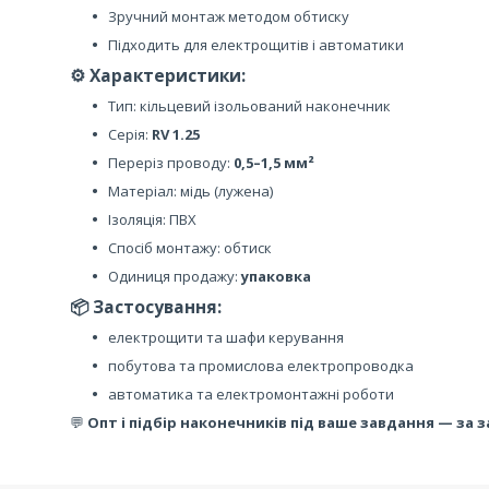
Зручний монтаж методом обтиску
Підходить для електрощитів і автоматики
⚙️ Характеристики:
Тип: кільцевий ізольований наконечник
Серія:
RV 1.25
Переріз проводу:
0,5–1,5 мм²
Матеріал: мідь (лужена)
Ізоляція: ПВХ
Спосіб монтажу: обтиск
Одиниця продажу:
упаковка
📦 Застосування:
електрощити та шафи керування
побутова та промислова електропроводка
автоматика та електромонтажні роботи
💬
Опт і підбір наконечників під ваше завдання — за 