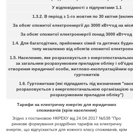
У відповідності з підпунктами 1.1
1.3.2. В період з 1-го жовтня по 30 квітня (вклю
За обсяг спожитої електроенергії до 3000 кВт•год на міс
За обсяг спожитої електроенергії понад 3000 кВт•год
1.4. Для багатодітних, прийомних сімей та дитячих буди
типу незалежно від обсягів спожитої електроене
1.5. Населенню, яке розраховується з енергопостачально
за загальним розрахунковим приладом обліку і об'єдн
створення юридичної особи, житлово-експлуатаційним орг
гуртожитків
1.6. Гуртожиткам (які підпадають під визначення
"насе
розраховується з енергопостачальною організацією з
розрахунковим приладом обліку
")
Тарифи на електричну енергію для юридичних
споживачів (крім населення)
Згідно з постановою НКРЕКУ від 24.04.2017 №538 "Про
ринкове формування роздрібних тарифів на електричну
енергію, що відпускається для кожного класу споживачів, крім