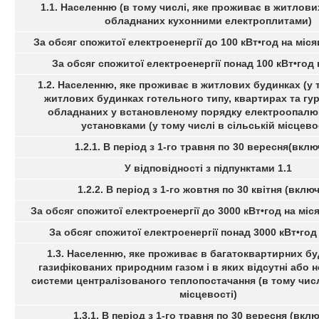
1.1. Населенню (в тому числі, яке проживає в житлови
обладнаних кухонними електроплитами)
За обсяг спожитої електроенергії до 100 кВт•год на міс
За обсяг спожитої електроенергії понад 100 кВт•год 
1.2. Населенню, яке проживає в житлових будинках (у 
житлових будинках готельного типу, квартирах та гур
обладнаних у встановленому порядку електроопал
установками (у тому числі в сільській місцево
1.2.1. В період з 1-го травня по 30 вересня(вклю
У відповідності з підпунктами 1.1
1.2.2. В період з 1-го жовтня по 30 квітня (вклю
За обсяг спожитої електроенергії до 3000 кВт•год на міс
За обсяг спожитої електроенергії понад 3000 кВт•год
1.3. Населенню, яке проживає в багатоквартирних бу
газифікованих природним газом і в яких відсутні або
системи централізованого теплопостачання (в тому числ
місцевості)
1.3.1. В період з 1-го травня по 30 вересня (вклю