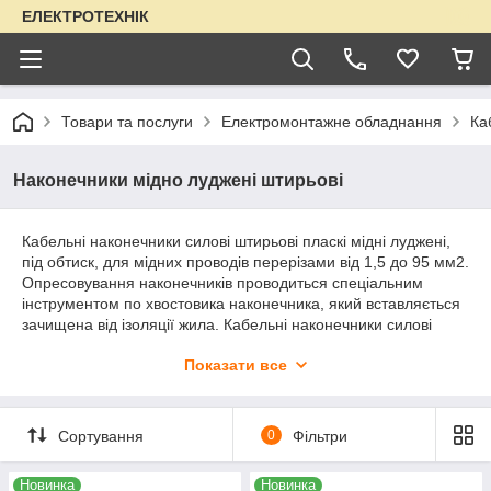
ЕЛЕКТРОТЕХНІК
Товари та послуги
Електромонтажне обладнання
Ка
Наконечники мідно луджені штирьові
Кабельні наконечники силові штирьові пласкі мідні луджені,
під обтиск, для мідних проводів перерізами від 1,5 до 95 мм2.
Опресовування наконечників проводиться спеціальним
інструментом по хвостовика наконечника, який вставляється
зачищена від ізоляції жила. Кабельні наконечники силові
штирьові плоскі виготовляють із суцільнотягнутих труб
Показати все
відповідних діаметрів
з високоякісної електротехнічної
міді (99,9%)
.
Кабельні наконечники силові штирьові плоскі
имеют
высокое качество
за счет строгого контроля
Сортування
0
Фільтри
геометрических размеров трубы и самих наконечников после
окончания технологических операций. Кроме того,
Новинка
Новинка