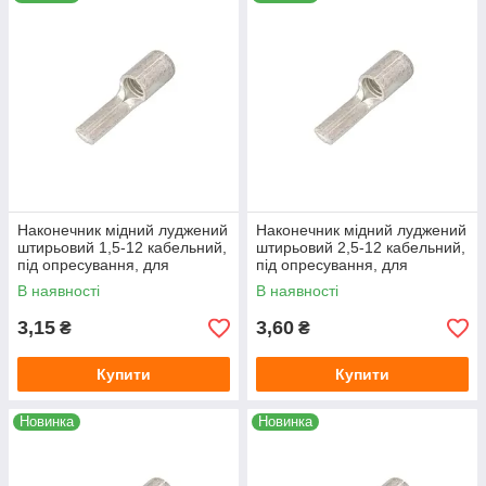
кабельные наконечники силовые штыревые плоские перед
лужением
подвергаются дополнительной термической
обработке (отжигу)
, в результате которой, медь
приобретает более высокую пластичность, что обеспечивает
высокие электрические и механические показатели
контактных соединений.
Наконечник мідний луджений
Наконечник мідний луджений
штирьовий 1,5-12 кабельний,
штирьовий 2,5-12 кабельний,
під опресування, для
під опресування, для
проводу 1,5 мм², довжина 12
проводу 2,5 мм², довжина 12
В наявності
В наявності
мм
мм
3,15
3,60
₴
₴
Купити
Купити
Новинка
Новинка