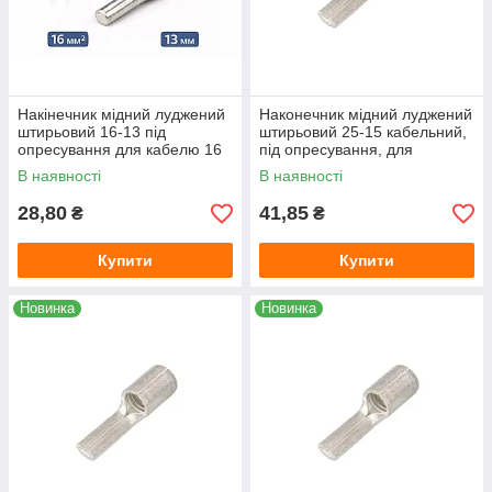
Накінечник мідний луджений
Наконечник мідний луджений
штирьовий 16-13 під
штирьовий 25-15 кабельний,
опресування для кабелю 16
під опресування, для
мм²
проводу 25 мм², довжина 15
В наявності
В наявності
мм
28,80
41,85
₴
₴
Купити
Купити
Новинка
Новинка