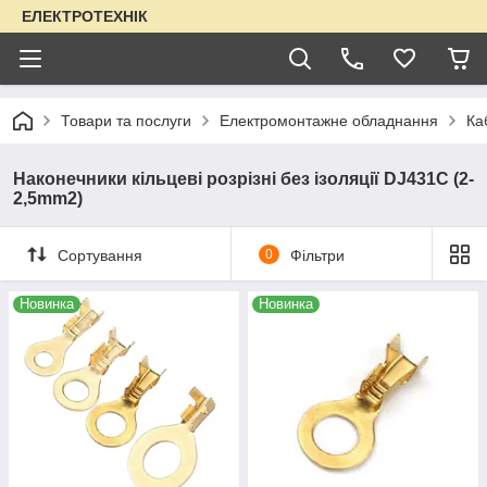
ЕЛЕКТРОТЕХНІК
Товари та послуги
Електромонтажне обладнання
Ка
Наконечники кільцеві розрізні без ізоляції DJ431C (2-
2,5mm2)
Сортування
0
Фільтри
Новинка
Новинка