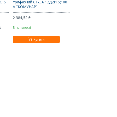
О 5
трифазний СТ-ЭА 12Д2И 5(100)
А "КОМУНАР"
2 384,52 ₴
б
В наявності
Купити