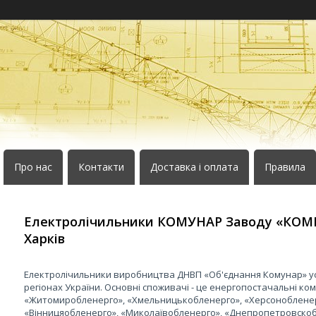
Про нас
Контакти
Доставка і оплата
Правила
Електролічильники КОМУНАР Заводу «КО
Харків
Електролічильники виробництва ДНВП «Об'єднання Комунар» ус
регіонах України. Основні споживачі - це енергопостачальні ком
«Житомиробленерго», «Хмельницькобленерго», «Херсонобленер
«Вінницяобленерго», «Миколаївобленерго», «Днепропетровскоб