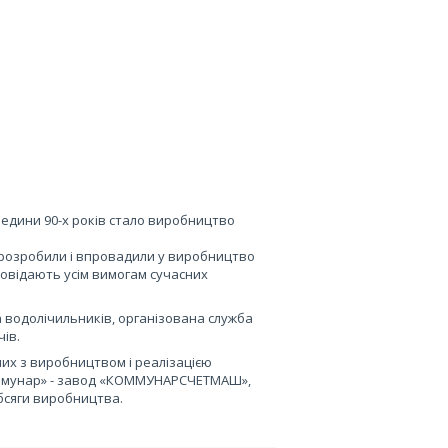
едини 90-х років стало виробництво
 розробили і впровадили у виробництво
дповідають усім вимогам сучасних
а водолічильників, організована служба
ів.
них з виробництвом і реалізацією
я Комунар» - завод «КОММУНАРСЧЕТМАШ»,
бсяги виробництва.