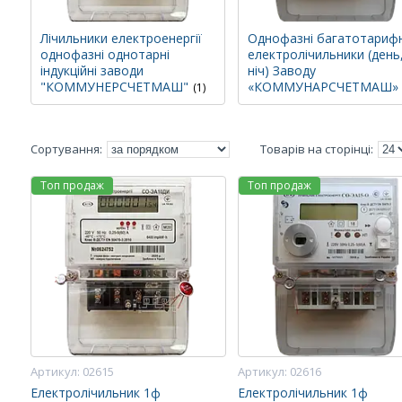
Лічильники електроенергії
Однофазні багатотарифн
однофазні однотарні
електролічильники (день
індукційні заводи
ніч) Заводу
"КОММУНЕРСЧЕТМАШ"
«КОММУНАРСЧЕТМАШ»
1
Топ продаж
Топ продаж
02615
02616
Електролічильник 1ф
Електролічильник 1ф