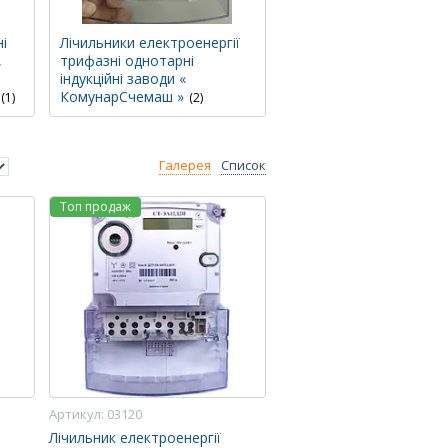
і
Лічильники електроенергії
,
трифазні однотарні
індукційні заводи «
КомунарСчемаш »
1
2
Галерея
Список
Топ продаж
03120
Лічильник електроенергії