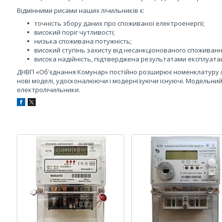
Відмінними рисами наших лічильників є:
точність збору даних про споживаної електроенергії;
високий поріг чутливості;
низька споживана потужність;
високий ступінь захисту від несанкціонованого споживанн
висока надійність, підтверджена результатами експлуатац
ДНВП «Об'єднання Комунар» постійно розширює номенклатуру л
нові моделі, удосконалюючи і модернізуючи існуючі. Модельний
електролічильники.