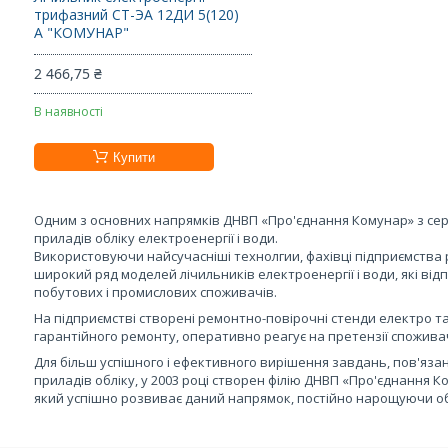
трифазний СТ-ЭА 12ДИ 5(120)
А "КОМУНАР"
2 466,75 ₴
В наявності
Купити
Одним з основних напрямків ДНВП «Про'єднання Комунар» з сер
приладів обліку електроенергії і води.
Використовуючи найсучасніші технолгии, фахівці підприємства
широкий ряд моделей лічильників електроенергії і води, які ві
побутових і промислових споживачів.
На підприємстві створені ремонтно-повірочні стенди електро т
гарантійного ремонту, оперативно реагує на претензії споживач
Для більш успішного і ефективного вирішення завдань, пов'яза
приладів обліку, у 2003 році створен філію ДНВП «Про'єднанн
який успішно розвиває даний напрямок, постійно нарощуючи о