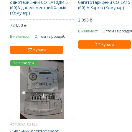
однотарифний СО-ЕА10ДИ 5-
багатотарифний СО-ЕА15-
(60)А двоелементний Харків
(60) А Харків (Комунар)
(Комунар)
2 093 ₴
724,50 ₴
В наявності
Оптом і в роздрі
В наявності
Оптом і в роздріб
Купити
Купити
Топ продаж
03123
Лічильник електроенергії