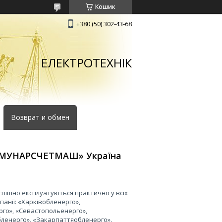
Кошик
+380 (50) 302-43-68
ЕЛЕКТРОТЕХНІК
Возврат и обмен
ММУНАРСЧЕТМАШ» Україна
пішно експлуатуються практично у всіх
панії: «Харківобленерго»,
го», «Севастопольенерго»,
ленерго», «Закарпаттяобленерго».