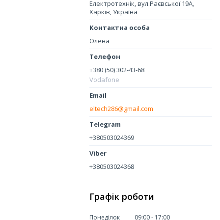
Електротехнік, вул.Раєвської 19А,
Харків, Україна
Олена
+380 (50) 302-43-68
Vodafone
eltech286@gmail.com
+380503024369
+380503024368
Графік роботи
Понеділок
09:00
17:00