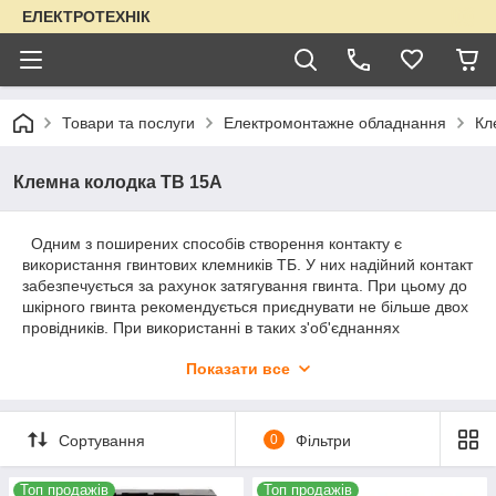
ЕЛЕКТРОТЕХНІК
Товари та послуги
Електромонтажне обладнання
Кл
Клемна колодка ТB 15А
Одним з поширених способів створення контакту є
використання гвинтових клемників ТБ. У них надійний контакт
забезпечується за рахунок затягування гвинта. При цьому до
шкірного гвинта рекомендується приєднувати не більше двох
провідників. При використанні в таких з'об'єднаннях
багатодротяна живий кінці проводів вимагають попереднього
Показати все
облуженія або застосування спеціальних наконечників.
Перевагою таких з'єднань є їх надійність і розбірний.
Застосовуються
для зручності монтажу електричних
Сортування
0
Фільтри
проводів у ланцюгах управління, сигналізації, освітлення і т.
д. Дозволяють з'єднати мідні і алюмінієві провідники між
собою.
Топ продажів
Топ продажів