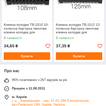
Клемна колодка ТВ-1510 10-
Клемна колодка ТВ-1512 12-
полюсна бар'єрна гвинтова
полюсна бар'єрна гвинтова
клемна колодка для
клемна колодка для
з'єднання проводів 15А
з'єднання проводів 15А
В наявності
В наявності
34,65
37,35
₴
₴
Купити
Купити
Про нас
95% позитивних з 267 відгуків за рік
Працює з 11.08.2011
м. Харків
т. ц ,, Барабашово ,, маг. 21-01-286 Електротехнік,
вул.Раєвської 19А, Харків, Україна