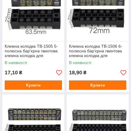
· Як відомо затискачі деяких типів, наприклад,
пружинні (самозажімние) є одноразовими. Клемні
затискачі болтового типу можна використовувати
багаторазово.
· Прозора захисна кришка.
Клемна колодка ТВ-1505 5-
Клемна колодка ТВ-1506 6-
полюсна бар'єрна гвинтова
полюсна бар'єрна гвинтова
клемна колодка для
клемна колодка для
з'єднання проводів 15А
з'єднання проводів 15А
В наявності
В наявності
17,10
18,90
₴
₴
Купити
Купити