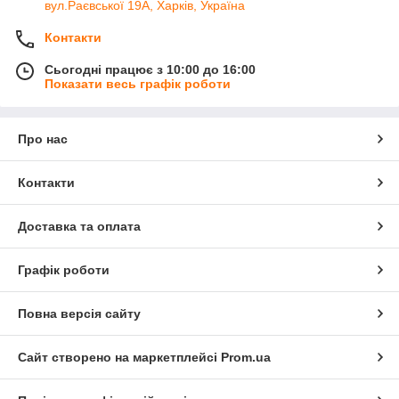
вул.Раєвської 19А, Харків, Україна
Доступні ціни напряму від виробника
Контакти
Швидка доставка по Україні
— Нова
Пошта, Укрпошта
Сьогодні працює з 10:00 до 16:00
Показати весь графік роботи
Оптові поставки для електромонтажних компаній
Гарантія якості та сертифікована продукція
Постійна наявність на складі в Україні
Про нас
Купити електрощитки Takel в Україні
— означає отримати
Контакти
якісний монтажний бокс для модульного обладнання
з
усіма необхідними комплектуючими. Замовляйте онлайн або
звертайтесь до наших менеджерів для консультації, гуртових
Доставка та оплата
цін та технічної підтримки.
Графік роботи
Повна версія сайту
Сайт створено на маркетплейсі
Prom.ua