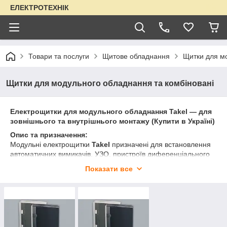
ЕЛЕКТРОТЕХНІК
Товари та послуги
Щитове обладнання
Щитки для мо
Щитки для модульного обладнання та комбіновані
Електрощитки для модульного обладнання Takel — для
зовнішнього та внутрішнього монтажу (Купити в Україні)
Опис та призначення:
Модульні електрощитки
Takel
призначені для встановлення
автоматичних вимикачів, УЗО, пристроїв диференціального
захисту та інших модульних компонентів. Застосовуються у
Показати все
житлових, офісних та промислових приміщеннях.
Купити щитки для автоматів в Україні за вигідною ціною
ви можете у нашому інтернет-магазині — з доставкою по
Києву, Харкову, Дніпру, Одесі, Львову та іншим регіонам.
Види щитків: