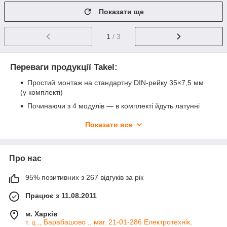
Показати ще
1
/ 3
Переваги продукції Takel:
Простий монтаж на стандартну DIN-рейку 35×7,5 мм
(у комплекті)
Починаючи з 4 модулів — в комплекті йдуть латунні
шини для нульових або заземлюючих провідників
Показати все
Підготовлені місця для отворів спрощують введення
кабелів
Надійна фіксація завдяки спеціальним кріпленням і
Про нас
виступам
Універсальне застосування в побутових та
95% позитивних з 267 відгуків за рік
комерційних мережах
Працює з 11.08.2011
Продаж щитків оптом і в роздріб — напряму від
постачальника в Україні
м. Харків
т. ц ,, Барабашово ,, маг. 21-01-286 Електротехнік,
Чому варто замовити щитки Takel у нас: