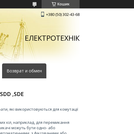
Кошик
+380 (50) 302-43-68
ЕЛЕКТРОТЕХНІК
Возврат и обмен
SDD ,SDE
рати, які використовуються для комутації
них кіл, наприклад, для перемикання
микачі можуть бути одно- або
автоматичними, з фіксованими або