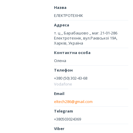
ЕЛЕКТРОТЕХНІК
т. ц ,, Барабашово ,, маг. 21-01-286
Електротехнік, вул.Раєвської 19А,
Харків, Україна
Олена
+380 (50) 302-43-68
Vodafone
eltech286@gmail.com
+380503024369