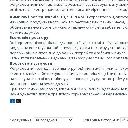
регульованими контактами. Перемикачі застосовуються у різних
освітлення, електропривод, автоматика, вимірювання, телекомун
Вимикачі-роз'єднувачі SDD, SDE та SCD
спроектовані, вигот
найкращої продуктивності. Вони сконструйовані таким чином, 
обслуговування протягом усього терміну служби та забезпечую
можливих умов.
Економія простору
Всі перемикачі розроблені для простої та економічної установк
Модульна конструкція забезпечує 2-, 3- та 4-полюсну установк
перемикання відповідно до ваших потреб та особливих вимог. 
шинних та кабельних з'єднань, а також ручок та іншого прилад
Простота в установці
Регульований вал (для зовнішніх ручок) і монтажні ніжки, а так
клемні кришки забезпечують значну економію часу і витрат на
налаштувати на різну глибину установки, що усуває потребу у с
час встановлення ручки до 50%.
Крім того, вимикачі-роз'єднувачі від 160 А і вище надзвичайно г
Вони однаково добре працюють горизонтально чи вертикально, 