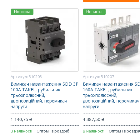
Новинка
Новинка
510205
510207
Вимикач навантаження SDD 3P
Вимикач навантаження S
100A TAKEL, рубильник
160A TAKEL, рубильник
трьохполюсний,
трьохполюсний,
двопозиційний, перемикач
двопозиційний, перемикач
напруги
напруги
1 140,75 ₴
4 387,50 ₴
В наявності
Оптом і в роздріб
В наявності
Оптом і в роздрі