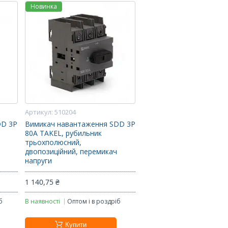
Новинка
510204
DD 3P
Вимикач навантаження SDD 3P
80A TAKEL, рубильник
трьохполюсний,
двопозиційний, перемикач
напруги
1 140,75 ₴
б
В наявності
Оптом і в роздріб
Купити