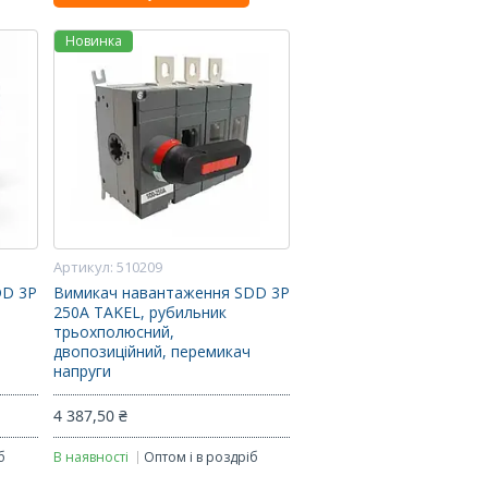
Новинка
510209
DD 3P
Вимикач навантаження SDD 3P
250A TAKEL, рубильник
трьохполюсний,
двопозиційний, перемикач
напруги
4 387,50 ₴
б
В наявності
Оптом і в роздріб