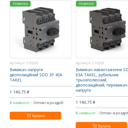
Новинка
Новинка
510202
510203
Вимикач напруги
Вимикач навантаження S
двопозиційний SDD 3P 40A
63A TAKEL, рубильник
TAKEL
трьохполюсний,
двопозиційний, перемикач
напруги
1 140,75 ₴
1 140,75 ₴
В наявності
Оптом і в роздріб
В наявності
Оптом і в роздрі
Купити
Купити