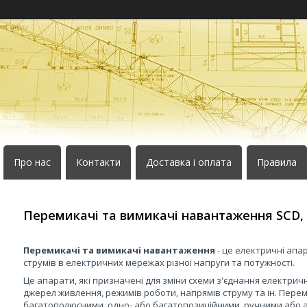
Про нас
Контакти
Доставка і оплата
Правила
Перемикачі та вимикачі навантаження SCD, 
Перемикачі та вимикачі навантаження
- це електричні апа
струмів в електричних мережах різної напруги та потужності.
Це апарати, які призначені для зміни схеми з'єднання електрич
джерел живлення, режимів роботи, напрямів струму та ін. Пере
багатополюсними, одно- або багатопозиційними, ручними або 