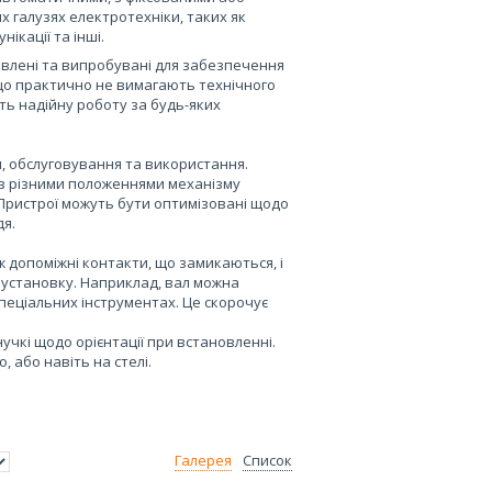
 галузях електротехніки, таких як
ікації та інші.
овлені та випробувані для забезпечення
що практично не вимагають технічного
ть надійну роботу за будь-яких
и, обслуговування та використання.
у з різними положеннями механізму
Пристрої можуть бути оптимізовані щодо
дя.
ож допоміжні контакти, що замикаються, і
 установку. Наприклад, вал можна
пеціальних інструментах. Це скорочує
нучкі щодо орієнтації при встановленні.
або навіть на стелі.
Галерея
Список