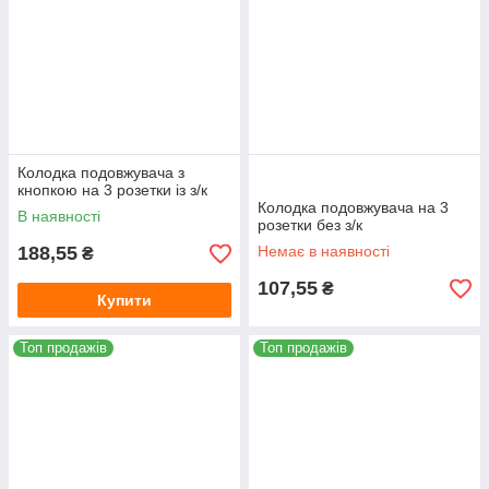
Колодка подовжувача з
кнопкою на 3 розетки із з/к
Колодка подовжувача на 3
В наявності
розетки без з/к
188,55
Немає в наявності
₴
107,55
₴
Купити
Топ продажів
Топ продажів