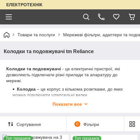
ЕЛЕКТРОТЕХНІК
Товари та послуги
Мережеві фільтри, адаптери та подо
Колодки та подовжувачі tm Reliance
Колодки та подовжувачі
- це електричні пристрої, які
дозволяють підключати різні прилади та апаратуру до
мережі.
Колодка
– це корпус з кількома розетками, до яких
можна підключити штепсельні вилки.
Подовжувач
– це колодка з кабелем, який можна
Показати все
вставити в стаціонарну розетку.
Колодки та подовжувачі бувають різних типів та потужностей,
залежно від того, для яких цілей вони призначені.
Сортування
0
Фільтри
Наприклад, є колодки та подовжувачі із заземленням,
із вимикачем, із захисними шторками, із
USB-портами
Топ продажів
Топ продажів