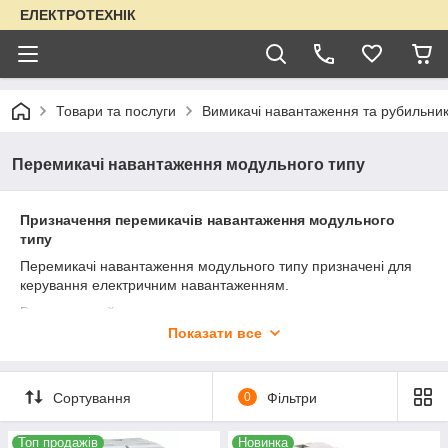
ЕЛЕКТРОТЕХНІК
Товари та послуги
Вимикачі навантаження та рубильни
Перемикачі навантаження модульного типу
Призначення перемикачів навантаження модульного
типу
Перемикачі навантаження модульного типу призначені для
керування електричним навантаженням.
Вони зазвичай встановлюються в електрощитових та
розподільчих пристроях для перемикання електроживлення
Показати все
на різні пристрої та обладнання.
Сортування
0
Фільтри
Топ продажів
Новинка