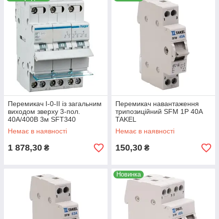
Перемикач I-0-II із загальним
Перемикач навантаження
виходом зверху 3-пол.
трипозиційний SFM 1P 40A
40А/400В 3м SFT340
TAKEL
(введення резервного
Немає в наявності
Немає в наявності
живлення)
1 878,30
150,30
₴
₴
Новинка