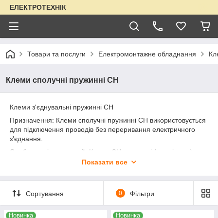
ЕЛЕКТРОТЕХНІК
Товари та послуги
Електромонтажне обладнання
Кл
Клеми сполучні пружинні CH
Клеми з'єднувальні пружинні CH
Призначення: Клеми сполучні пружинні CH використовується
для підключення проводів без переривання електричного
з'єднання.
Особливості конструкції: Клеми СН є латунні (з лудінням)
контакти обладнані вузлами кріплення до них проводів в
Показати все
діелектричному корпусі.
Матеріал корпусу: Пвх, контактна пластина – латунь із
лудінням; пружина – сталь нержавіюча.
Сортування
0
Фільтри
Робоча температура: від -35 до +60 °С.
Новинка
Новинка