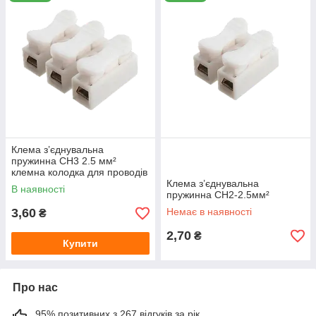
Мають можливість поєднання провідників різного
типу та перерізу в одній клемі.
Посередині конструкції самозатискної клеми є один
або кілька отворів під болт, цвях або шуруп для
закріплення на плоскій поверхні.
Самозатискний тип клеми дозволяє робити зручне та
оперативне з'єднання провідників без допомоги
інструментів та сторонніх пристроїв.
Клема з’єднувальна
пружинна СН3 2.5 мм²
клемна колодка для проводів
швидкозажимна
Клема з’єднувальна
В наявності
пружинна СН2-2.5мм²
3,60
Немає в наявності
₴
2,70
₴
Купити
Про нас
95% позитивних з 267 відгуків за рік