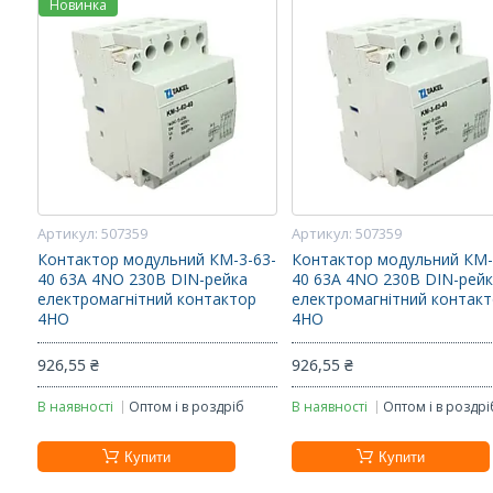
Новинка
507359
507359
Контактор модульний КМ-3-63-
Контактор модульний КМ-
40 63А 4NO 230В DIN-рейка
40 63А 4NO 230В DIN-рей
електромагнітний контактор
електромагнітний контак
4НО
4НО
926,55 ₴
926,55 ₴
В наявності
Оптом і в роздріб
В наявності
Оптом і в роздрі
Купити
Купити