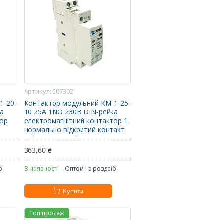
507302
1-20-
Контактор модульний КМ-1-25-
ка
10 25А 1NO 230В DIN-рейка
тор
електромагнітний контактор 1
нормально відкритий контакт
363,60 ₴
б
В наявності
Оптом і в роздріб
Купити
Топ продаж