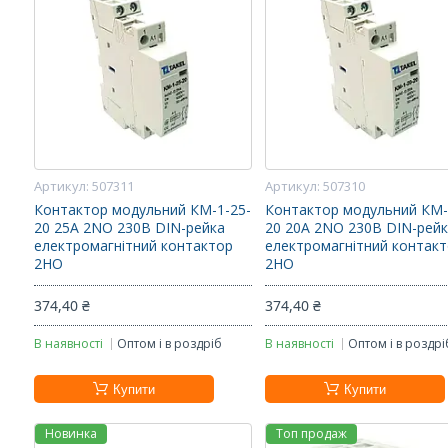
507311
507310
Контактор модульний КМ-1-25-
Контактор модульний КМ-
20 25А 2NO 230В DIN-рейка
20 20А 2NO 230В DIN-рей
електромагнітний контактор
електромагнітний контак
2НО
2НО
374,40 ₴
374,40 ₴
В наявності
Оптом і в роздріб
В наявності
Оптом і в роздрі
Купити
Купити
Новинка
Топ продаж