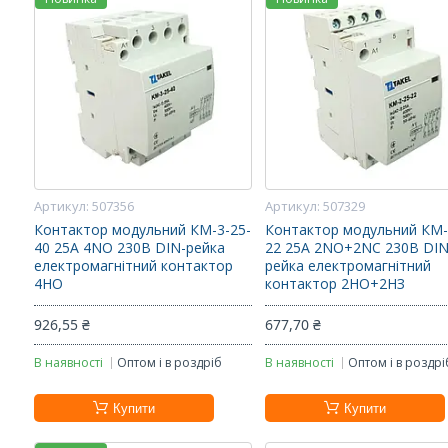
507356
507329
Контактор модульний КМ-3-25-
Контактор модульний КМ-
40 25А 4NO 230В DIN-рейка
22 25А 2NO+2NC 230В DIN
електромагнітний контактор
рейка електромагнітний
4НО
контактор 2НО+2НЗ
926,55 ₴
677,70 ₴
В наявності
Оптом і в роздріб
В наявності
Оптом і в роздрі
Купити
Купити