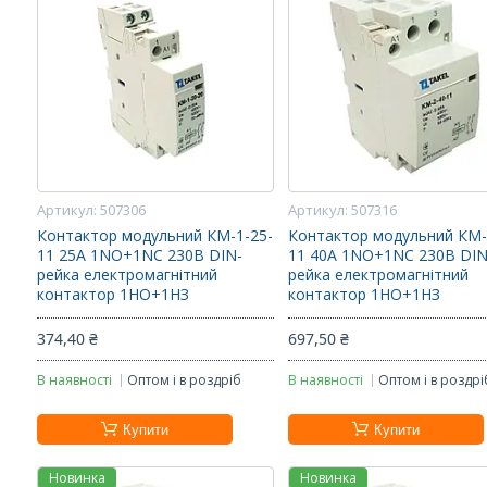
507306
507316
Контактор модульний КМ-1-25-
Контактор модульний КМ-
11 25А 1NO+1NC 230В DIN-
11 40А 1NO+1NC 230В DIN
рейка електромагнітний
рейка електромагнітний
контактор 1НО+1НЗ
контактор 1НО+1НЗ
374,40 ₴
697,50 ₴
В наявності
Оптом і в роздріб
В наявності
Оптом і в роздрі
Купити
Купити
Новинка
Новинка