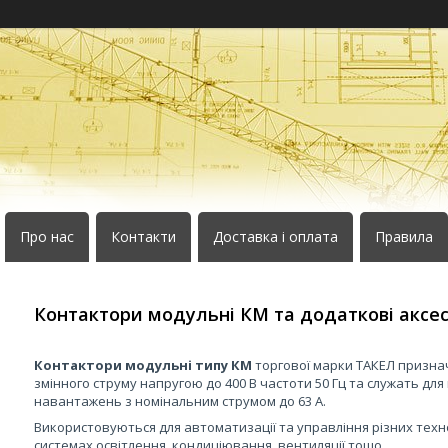
Про нас
Контакти
Доставка і оплата
Правила
Контактори модульні КМ та додаткові аксе
Контактори модульні типу КМ
торгової марки ТАКЕЛ призна
змінного струму напругою до 400 В частоти 50 Гц та служать для
навантажень з номінальним струмом до 63 А.
Використовуються для автоматизації та управління різних технол
системах освітлення, кондиціювання, вентиляції тощо.