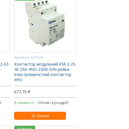
507334
2-63-
Контактор модульний КМ-2-25-
-
40 25А 4NO 230В DIN-рейка
електромагнітний контактор
4НО
677,70 ₴
б
В наявності
Оптом і в роздріб
Купити
Новинка