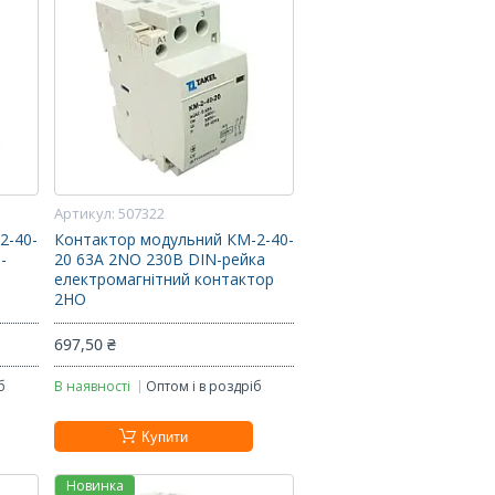
507322
2-40-
Контактор модульний КМ-2-40-
-
20 63А 2NO 230В DIN-рейка
електромагнітний контактор
2НО
697,50 ₴
б
В наявності
Оптом і в роздріб
Купити
Новинка