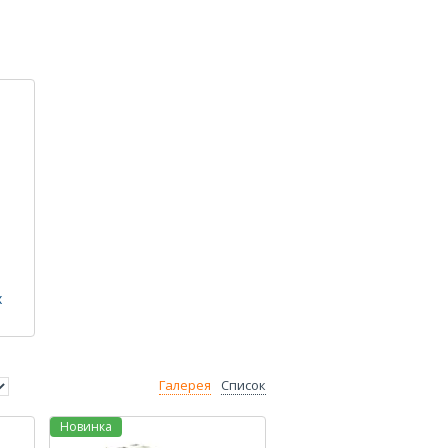
х
Галерея
Список
Новинка