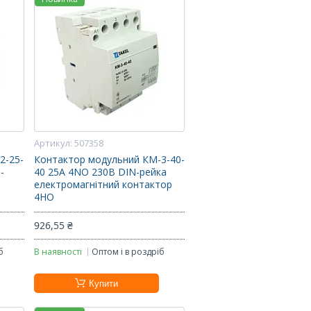
507358
2-25-
Контактор модульний КМ-3-40-
-
40 25А 4NO 230В DIN-рейка
електромагнітний контактор
4НО
926,55 ₴
б
В наявності
Оптом і в роздріб
Купити