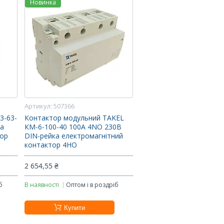
Новинка
507366
3-63-
Контактор модульний TAKEL
ка
КМ-6-100-40 100А 4NO 230В
тор
DIN-рейка електромагнітний
контактор 4НО
2 654,55 ₴
б
В наявності
Оптом і в роздріб
Купити