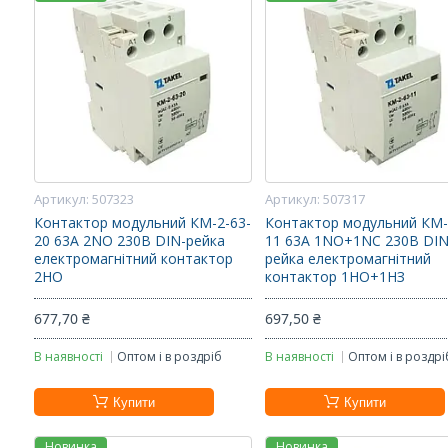
507323
507317
Контактор модульний КМ-2-63-
Контактор модульний КМ-
20 63А 2NO 230В DIN-рейка
11 63А 1NO+1NC 230В DIN
електромагнітний контактор
рейка електромагнітний
2НО
контактор 1НО+1НЗ
677,70 ₴
697,50 ₴
В наявності
Оптом і в роздріб
В наявності
Оптом і в роздрі
Купити
Купити
Новинка
Новинка