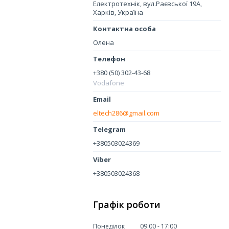
Електротехнік, вул.Раєвської 19А,
Харків, Україна
Олена
+380 (50) 302-43-68
Vodafone
eltech286@gmail.com
+380503024369
+380503024368
Графік роботи
Понеділок
09:00
17:00