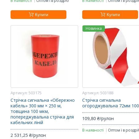
В наявності
Оптом і в роздріб
В наявності
Оптом і в роздрі
Купити
Купити
Новинка
503175
503188
Стрічка сигнальна «Обережно
Стрічка сигнальна
кабель» 300 мм × 250 м,
огороджувальна 72мм 10
товщина 100 мкм,
попереджувальна стрічка для
109,80 ₴/рулон
кабельних ліній
В наявності
Оптом і в роздрі
2 531,25 ₴/рулон