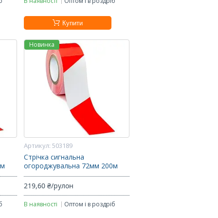
б
В наявності
Оптом і в роздріб
Купити
Новинка
503189
Стрічка сигнальна
0м
огороджувальна 72мм 200м
219,60 ₴/рулон
б
В наявності
Оптом і в роздріб